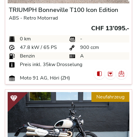
TRIUMPH Bonneville T100 Icon Edition
ABS -
Retro Motorrad
CHF 13’095.-
0 km
-
47.8 kW / 65 PS
900 ccm
Benzin
A
Preis inkl. 35kw Drosselung
Moto 91 AG, Höri (ZH)
Neufahrzeug