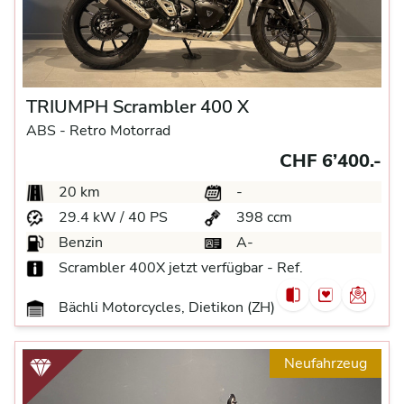
TRIUMPH Scrambler 400 X
ABS -
Retro Motorrad
CHF 6’400.-
20 km
-
29.4 kW / 40 PS
398 ccm
Benzin
A-
Scrambler 400X jetzt verfügbar - Ref.
Bächli Motorcycles, Dietikon (ZH)
Neufahrzeug