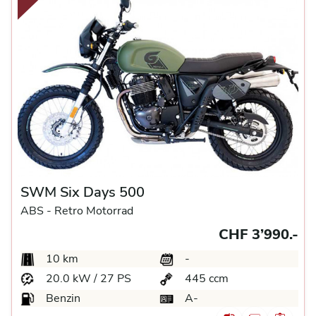
SWM Six Days 500
ABS -
Retro Motorrad
CHF 3’990.-
10 km
-
20.0 kW / 27 PS
445 ccm
Benzin
A-