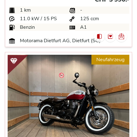
1 km
-
11.0 kW / 15 PS
125 ccm
Benzin
A1
Motorama Dietfurt AG, Dietfurt (SG)
Neufahrzeug