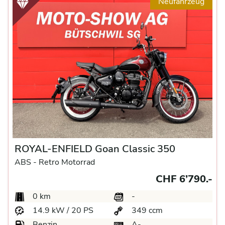
Neufahrzeug
ROYAL-ENFIELD Goan Classic 350
ABS -
Retro Motorrad
CHF 6’790.-
0 km
-
14.9 kW / 20 PS
349 ccm
Benzin
A-