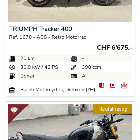
TRIUMPH Tracker 400
Ref. 1678 -
ABS -
Retro Motorrad
CHF 6’675.-
20 km
-
30.9 kW / 42 PS
398 ccm
Benzin
A-
Bächli Motorcycles, Dietikon (ZH)
Neufahrzeug