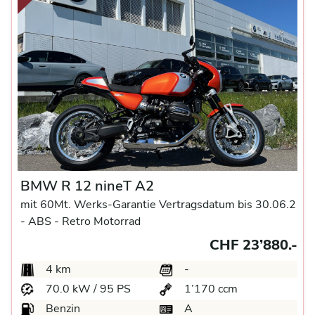
BMW R 12 nineT A2
mit 60Mt. Werks-Garantie Vertragsdatum bis 30.06.2
-
ABS -
Retro Motorrad
CHF 23’880.-
4 km
-
70.0 kW / 95 PS
1’170 ccm
Benzin
A