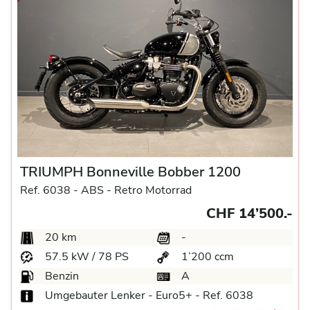
TRIUMPH Bonneville Bobber 1200
Ref. 6038 -
ABS -
Retro Motorrad
CHF 14’500.-
20 km
-
57.5 kW / 78 PS
1’200 ccm
Benzin
A
Umgebauter Lenker - Euro5+ - Ref. 6038