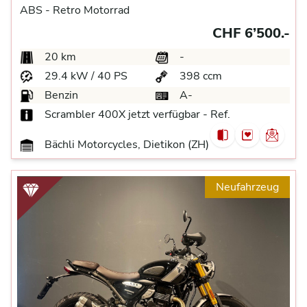
ABS -
Retro Motorrad
CHF 6’500.-
20 km
-
29.4 kW / 40 PS
398 ccm
Benzin
A-
Scrambler 400X jetzt verfügbar - Ref.
Bächli Motorcycles, Dietikon (ZH)
Neufahrzeug