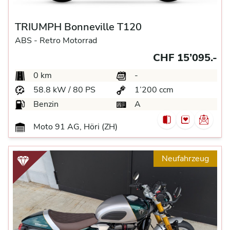
TRIUMPH Bonneville T120
ABS -
Retro Motorrad
CHF 15’095.-
0 km
-
58.8 kW / 80 PS
1’200 ccm
Benzin
A
Moto 91 AG, Höri (ZH)
Neufahrzeug