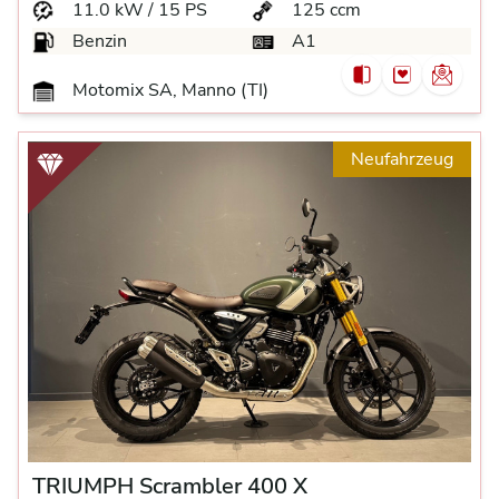
11.0 kW / 15 PS
125 ccm
Benzin
A1
Motomix SA, Manno (TI)
Neufahrzeug
TRIUMPH Scrambler 400 X