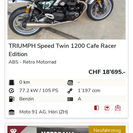
TRIUMPH Speed Twin 1200 Cafe Racer
Edition
ABS -
Retro Motorrad
CHF 18’695.-
0 km
-
77.2 kW / 105 PS
1’197 ccm
Benzin
A
Moto 91 AG, Höri (ZH)
Neufahrzeug