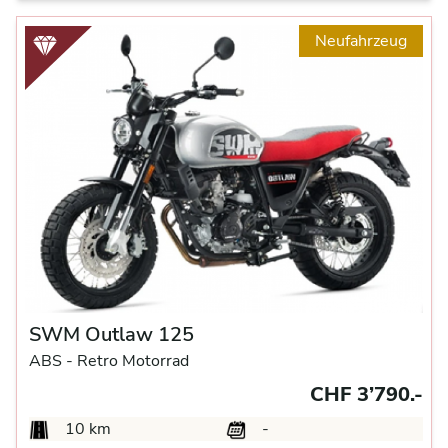
Neufahrzeug
SWM Outlaw 125
ABS -
Retro Motorrad
CHF 3’790.-
10 km
-