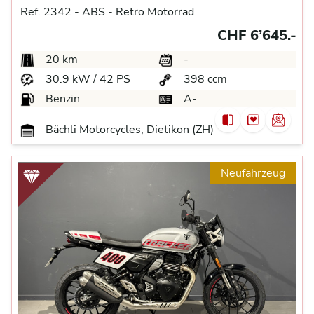
Ref. 2342 -
ABS -
Retro Motorrad
CHF 6’645.-
20 km
-
30.9 kW / 42 PS
398 ccm
Benzin
A-
Bächli Motorcycles, Dietikon (ZH)
Neufahrzeug