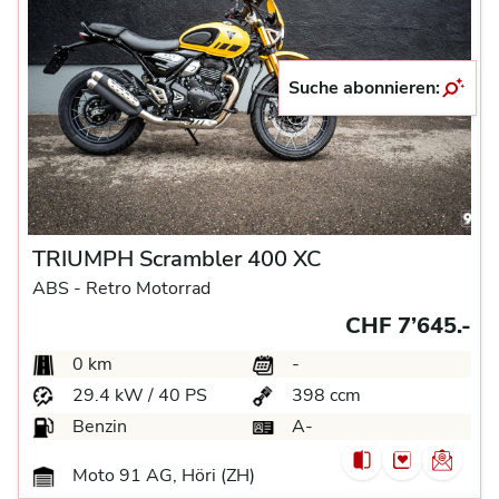
Suche abonnieren:
TRIUMPH Scrambler 400 XC
ABS -
Retro Motorrad
CHF 7’645.-
0 km
-
29.4 kW / 40 PS
398 ccm
Benzin
A-
Moto 91 AG, Höri (ZH)