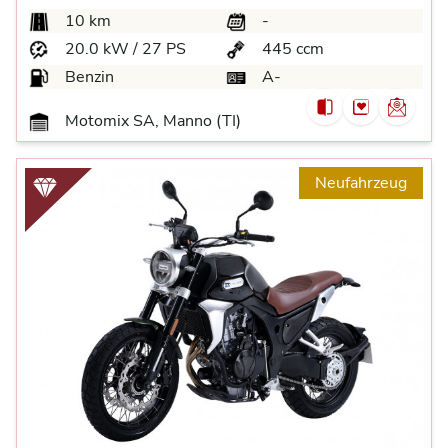
10 km
-
20.0 kW / 27 PS
445 ccm
Benzin
A-
Motomix SA, Manno (TI)
Neufahrzeug