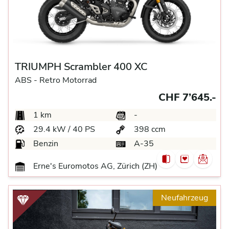
TRIUMPH Scrambler 400 XC
ABS -
Retro Motorrad
CHF 7’645.-
1 km
-
29.4 kW / 40 PS
398 ccm
Benzin
A-35
Erne's Euromotos AG, Zürich (ZH)
Neufahrzeug