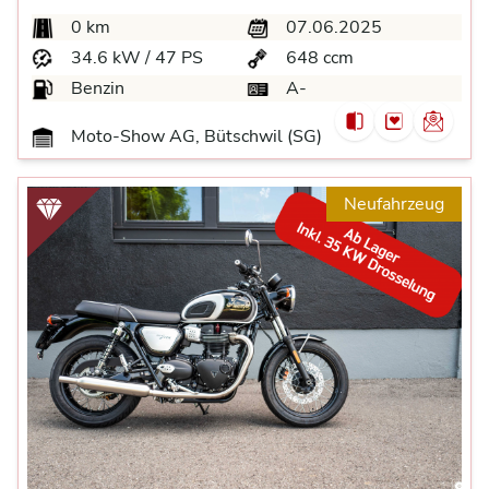
0 km
07.06.2025
34.6 kW / 47 PS
648 ccm
Benzin
A-
Moto-Show AG, Bütschwil (SG)
Neufahrzeug