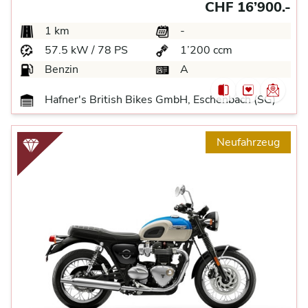
CHF 16’900.-
1 km
-
57.5 kW / 78 PS
1’200 ccm
Benzin
A
Hafner's British Bikes GmbH, Eschenbach (SG)
Neufahrzeug