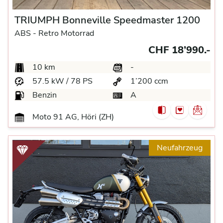
TRIUMPH Bonneville Speedmaster 1200
ABS -
Retro Motorrad
CHF 18’990.-
10 km
-
57.5 kW / 78 PS
1’200 ccm
Benzin
A
Moto 91 AG, Höri (ZH)
Neufahrzeug