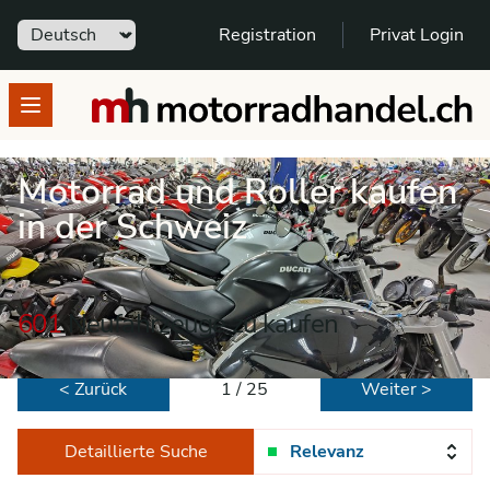
Sprache
Registration
Privat Login
motorradhandel.ch
Open menu
Motorrad und Roller kaufen
in der Schweiz
601
Neufahrzeuge zu kaufen
< Zurück
1 / 25
Weiter >
Detaillierte Suche
Relevanz