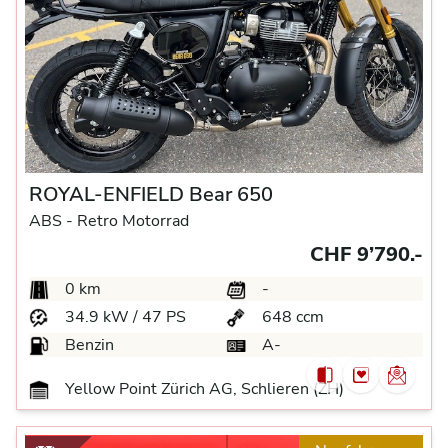
ROYAL-ENFIELD Bear 650
ABS -
Retro Motorrad
CHF 9’790.-
0 km
-
34.9 kW / 47 PS
648 ccm
Benzin
A-
Yellow Point Zürich AG, Schlieren (ZH)