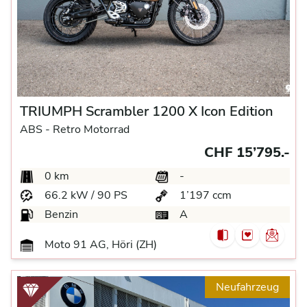
TRIUMPH Scrambler 1200 X Icon Edition
ABS -
Retro Motorrad
CHF 15’795.-
0 km
-
66.2 kW / 90 PS
1’197 ccm
Benzin
A
Moto 91 AG, Höri (ZH)
Neufahrzeug