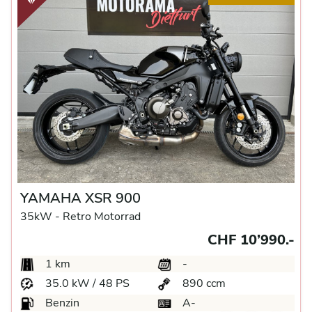
YAMAHA XSR 900
35kW -
Retro Motorrad
CHF 10’990.-
1 km
-
35.0 kW / 48 PS
890 ccm
Benzin
A-