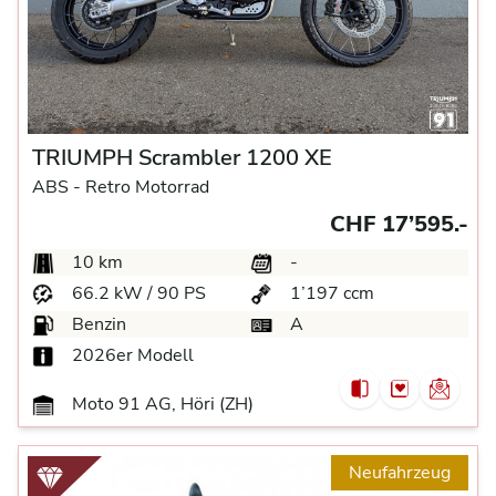
TRIUMPH Scrambler 1200 XE
ABS -
Retro Motorrad
CHF 17’595.-
10 km
-
66.2 kW / 90 PS
1’197 ccm
Benzin
A
2026er Modell
Moto 91 AG, Höri (ZH)
Neufahrzeug