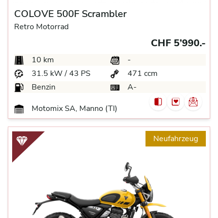
COLOVE 500F Scrambler
Retro Motorrad
CHF 5’990.-
10 km
-
31.5 kW / 43 PS
471 ccm
Benzin
A-
Motomix SA, Manno (TI)
Neufahrzeug