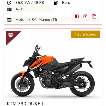
35.0 kW / 48 PS
Benzin
A-35
Motomix SA, Manno (TI)
Neufahrzeug
KTM 790 DUKE L