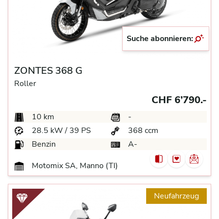
Suche abonnieren:
ZONTES 368 G
Roller
CHF 6’790.-
10 km
-
28.5 kW / 39 PS
368 ccm
Benzin
A-
Motomix SA, Manno (TI)
Neufahrzeug