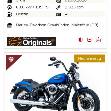
5 km
01.08.2026
80.0 kW / 109 PS
1’923 ccm
Benzin
A
Harley-Davidson Graubünden, Maienfeld (GR)
Neufahrzeug