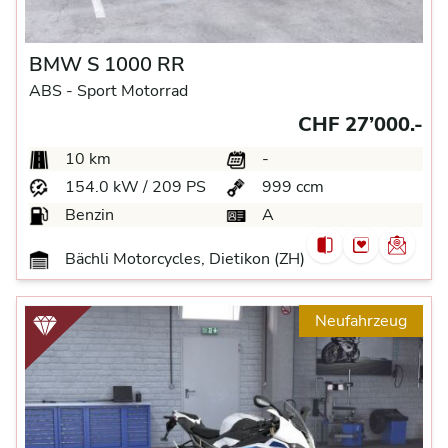
BMW S 1000 RR
ABS -
Sport Motorrad
CHF 27’000.-
10 km
-
154.0 kW / 209 PS
999 ccm
Benzin
A
Bächli Motorcycles, Dietikon (ZH)
Neufahrzeug