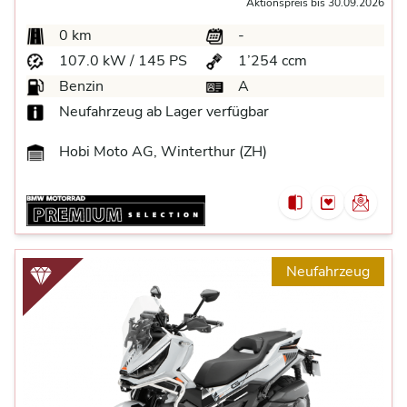
Aktionspreis bis 30.09.2026
0 km
-
107.0 kW / 145 PS
1’254 ccm
Benzin
A
Neufahrzeug ab Lager verfügbar
Hobi Moto AG, Winterthur (ZH)
Neufahrzeug