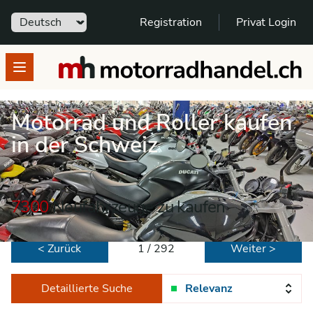
Sprache
Registration
Privat Login
motorradhandel.ch
Open menu
Motorrad und Roller kaufen
in der Schweiz
7300
Neufahrzeuge zu kaufen
< Zurück
1 / 292
Weiter >
Detaillierte Suche
Relevanz