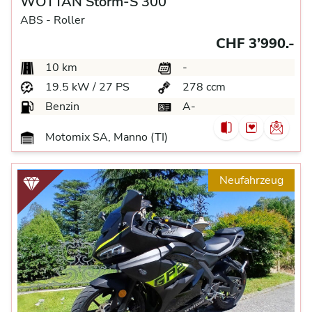
WOTTAN Storm-S 300
ABS -
Roller
CHF 3’990.-
10 km
-
19.5 kW / 27 PS
278 ccm
Benzin
A-
Motomix SA, Manno (TI)
Neufahrzeug