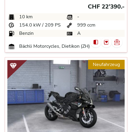
CHF 22’390.-
10 km
-
154.0 kW / 209 PS
999 ccm
Benzin
A
Bächli Motorcycles, Dietikon (ZH)
Neufahrzeug