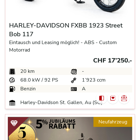
HARLEY-DAVIDSON FXBB 1923 Street
Bob 117
Eintausch und Leasing möglich! -
ABS -
Custom
Motorrad
CHF 17’250.-
20 km
-
68.0 kW / 92 PS
1’923 ccm
Benzin
A
Harley-Davidson St. Gallen, Au (SG)
Neufahrzeug