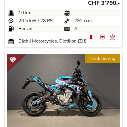
CHF 3’790.-
10 km
-
20.5 kW / 28 PS
292 ccm
Benzin
A-
Bächli Motorcycles, Dietikon (ZH)
Neufahrzeug