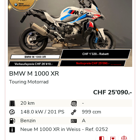
BMW M 1000 XR
Touring Motorrad
CHF 25’090.-
20 km
-
148.0 kW / 201 PS
999 ccm
Benzin
A
Neue M 1000 XR in Weiss - Ref. 0252