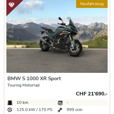
Neufahrzeug
BMW S 1000 XR Sport
Touring Motorrad
CHF 21’690.-
10 km
-
125.0 kW / 170 PS
999 ccm