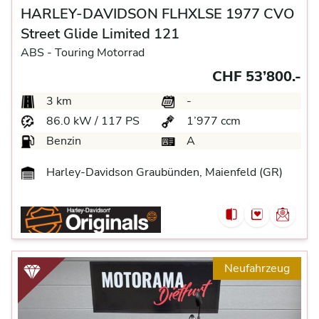
HARLEY-DAVIDSON FLHXLSE 1977 CVO
Street Glide Limited 121
ABS -
Touring Motorrad
CHF 53’800.-
3 km
-
86.0 kW / 117 PS
1’977 ccm
Benzin
A
Harley-Davidson Graubünden, Maienfeld (GR)
Neufahrzeug