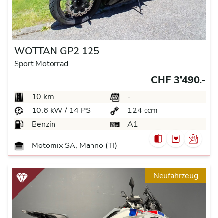
WOTTAN GP2 125
Sport Motorrad
CHF 3’490.-
10 km
-
10.6 kW / 14 PS
124 ccm
Benzin
A1
Motomix SA, Manno (TI)
Neufahrzeug