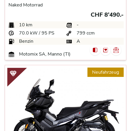
Naked Motorrad
CHF 8’490.-
10 km
-
70.0 kW / 95 PS
799 ccm
Benzin
A
Motomix SA, Manno (TI)
Neufahrzeug