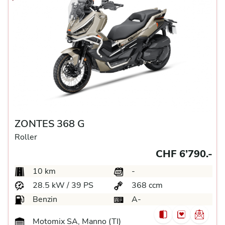
ZONTES 368 G
Roller
CHF 6’790.-
10 km
-
28.5 kW / 39 PS
368 ccm
Benzin
A-
Motomix SA, Manno (TI)