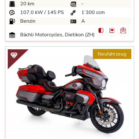
20 km
-
107.0 kW / 145 PS
1’300 ccm
Benzin
A
Bächli Motorcycles, Dietikon (ZH)
Neufahrzeug