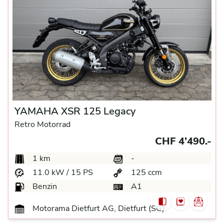
YAMAHA XSR 125 Legacy
Retro Motorrad
CHF 4’490.-
1 km
-
11.0 kW / 15 PS
125 ccm
Benzin
A1
Motorama Dietfurt AG, Dietfurt (SG)