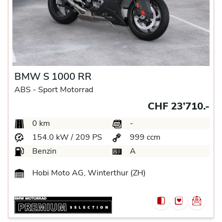
BMW S 1000 RR
ABS -
Sport Motorrad
CHF 23’710.-
0 km
-
154.0 kW / 209 PS
999 ccm
Benzin
A
Hobi Moto AG, Winterthur (ZH)