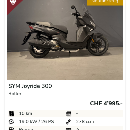
Neufahrzeug
SYM Joyride 300
Roller
CHF 4’995.-
10 km
-
19.0 kW / 26 PS
278 ccm
Benzin
A-