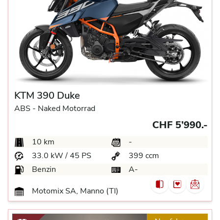
KTM 390 Duke
ABS -
Naked Motorrad
CHF 5’990.-
10 km
-
33.0 kW / 45 PS
399 ccm
Benzin
A-
Motomix SA, Manno (TI)