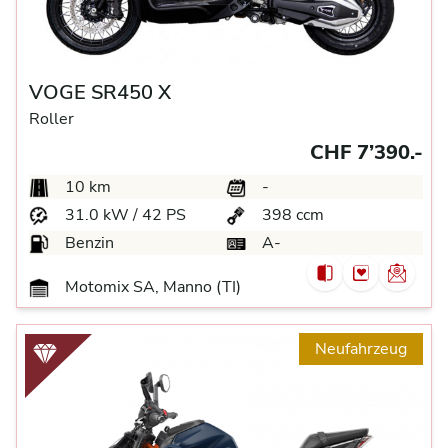
VOGE SR450 X
Roller
CHF 7’390.-
10 km
-
31.0 kW / 42 PS
398 ccm
Benzin
A-
Motomix SA, Manno (TI)
Neufahrzeug