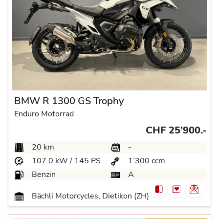
BMW R 1300 GS Trophy
Enduro Motorrad
CHF 25’900.-
20 km
-
107.0 kW / 145 PS
1’300 ccm
Benzin
A
Bächli Motorcycles, Dietikon (ZH)