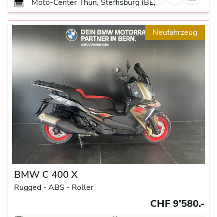
Moto-Center Thun, Steffisburg (BE)
Neufahrzeug
BMW C 400 X
Rugged -
ABS -
Roller
CHF 9’580.-