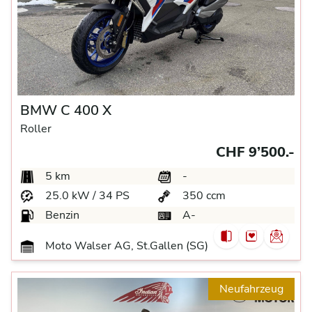
BMW C 400 X
Roller
CHF 9’500.-
5 km
-
25.0 kW / 34 PS
350 ccm
Benzin
A-
Moto Walser AG, St.Gallen (SG)
Neufahrzeug