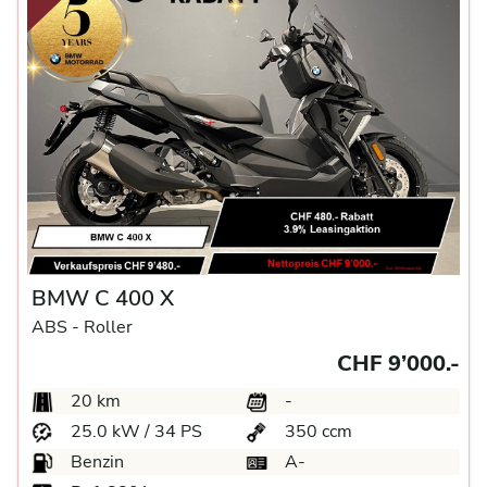
BMW C 400 X
ABS -
Roller
CHF 9’000.-
20 km
-
25.0 kW / 34 PS
350 ccm
Benzin
A-