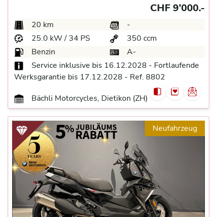
CHF 9’000.-
20 km
-
25.0 kW / 34 PS
350 ccm
Benzin
A-
Service inklusive bis 16.12.2028 - Fortlaufende
Werksgarantie bis 17.12.2028 - Ref. 8802
Bächli Motorcycles, Dietikon (ZH)
Neufahrzeug