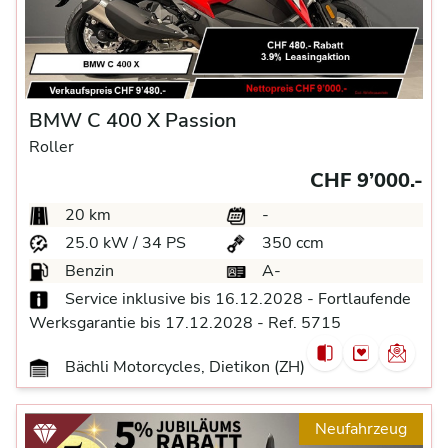
BMW C 400 X Passion
Roller
CHF 9’000.-
20 km
-
25.0 kW / 34 PS
350 ccm
Benzin
A-
Service inklusive bis 16.12.2028 - Fortlaufende
Werksgarantie bis 17.12.2028 - Ref. 5715
Bächli Motorcycles, Dietikon (ZH)
Neufahrzeug