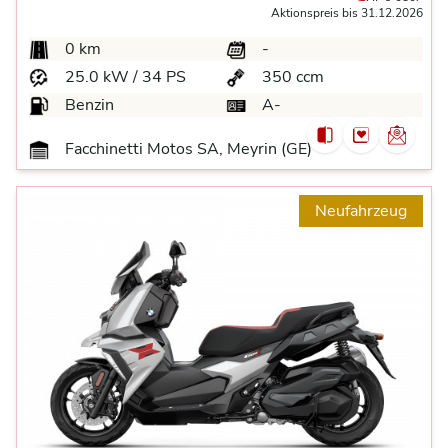
Aktionspreis bis 31.12.2026
0 km
-
25.0 kW / 34 PS
350 ccm
Benzin
A-
Facchinetti Motos SA, Meyrin (GE)
Neufahrzeug