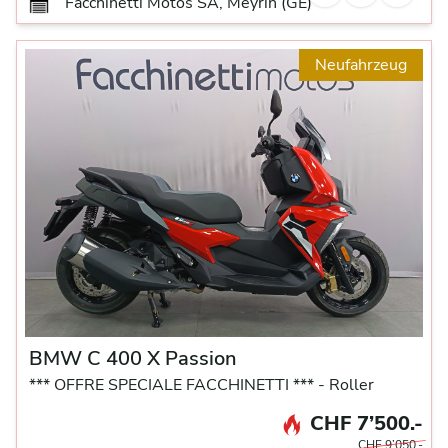
Facchinetti Motos SA, Meyrin (GE)
Neufahrzeug
BMW C 400 X Passion
*** OFFRE SPECIALE FACCHINETTI *** -
Roller
CHF 7’500.-
CHF 9’050.-