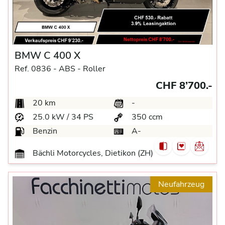
BMW C 400 X
Ref. 0836 -
ABS -
Roller
CHF 8’700.-
20 km
-
25.0 kW / 34 PS
350 ccm
Benzin
A-
Bächli Motorcycles, Dietikon (ZH)
Neufahrzeug