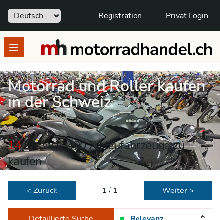
Sprache
Registration
Privat Login
motorradhandel.ch
Open menu
Motorrad und Roller kaufen
in der Schweiz
14
BMW C 400 X Neufahrzeuge zu
kaufen
< Zurück
1 / 1
Weiter >
Detaillierte Suche
Relevanz