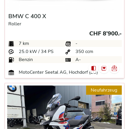
BMW C 400 X
Roller
CHF 8’900.-
7 km
-
25.0 kW / 34 PS
350 ccm
Benzin
A-
MotoCenter Seetal AG, Hochdorf (LU)
Neufahrzeug