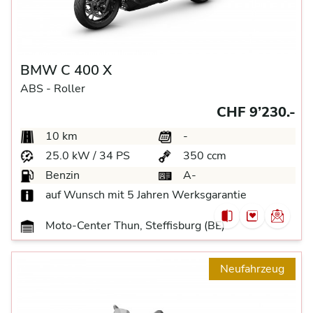
BMW C 400 X
ABS -
Roller
CHF 9’230.-
10 km
-
25.0 kW / 34 PS
350 ccm
Benzin
A-
auf Wunsch mit 5 Jahren Werksgarantie
Moto-Center Thun, Steffisburg (BE)
Neufahrzeug