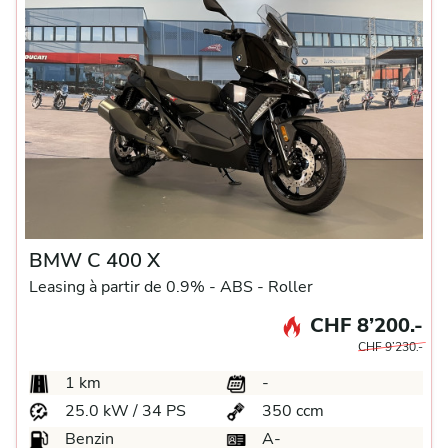
BMW C 400 X
Leasing à partir de 0.9% -
ABS -
Roller
CHF 8’200.-
CHF 9’230.-
1 km
-
25.0 kW / 34 PS
350 ccm
Benzin
A-