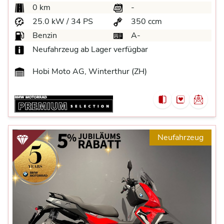
0 km
-
25.0 kW / 34 PS
350 ccm
Benzin
A-
Neufahrzeug ab Lager verfügbar
Hobi Moto AG, Winterthur (ZH)
Neufahrzeug