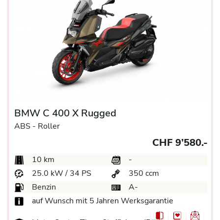
BMW C 400 X Rugged
ABS -
Roller
CHF 9’580.-
10 km
-
25.0 kW / 34 PS
350 ccm
Benzin
A-
auf Wunsch mit 5 Jahren Werksgarantie