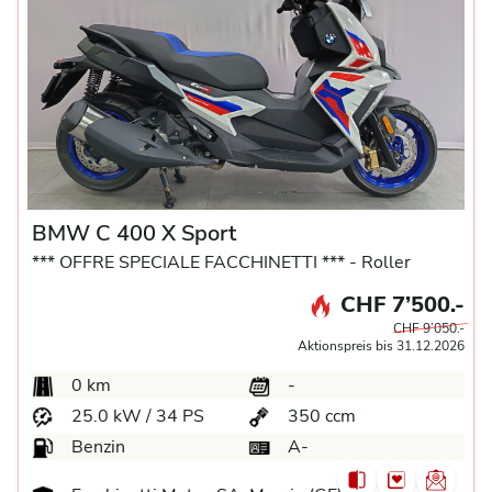
BMW C 400 X Sport
*** OFFRE SPECIALE FACCHINETTI *** -
Roller
CHF 7’500.-
CHF 9’050.-
Aktionspreis bis 31.12.2026
0 km
-
25.0 kW / 34 PS
350 ccm
Benzin
A-