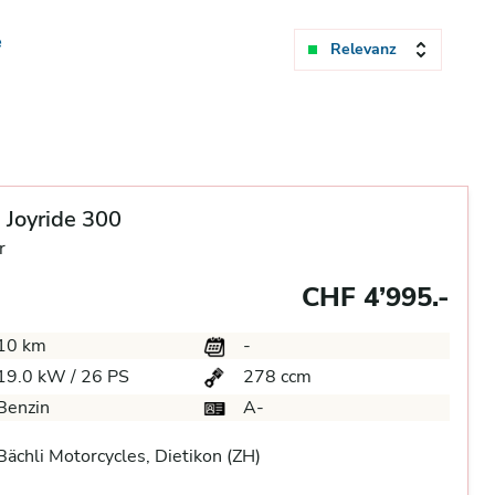
e
Relevanz
Joyride 300
r
CHF 4’995.-
10 km
-
19.0 kW / 26 PS
278 ccm
Benzin
A-
ächli Motorcycles, Dietikon (ZH)