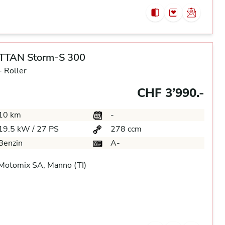
TAN Storm-S 300
-
Roller
CHF 3’990.-
10 km
-
19.5 kW / 27 PS
278 ccm
Benzin
A-
Motomix SA, Manno (TI)