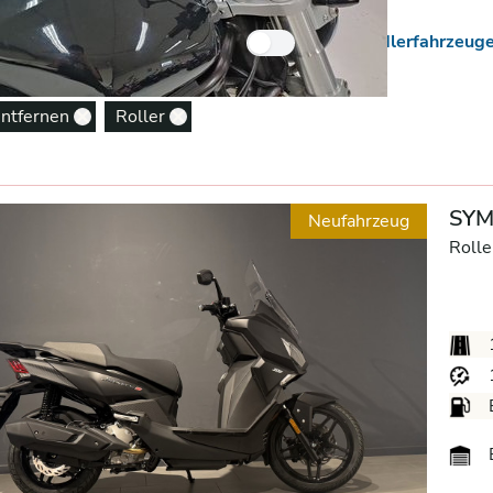
 Neuzugänge
Nur Händlerfahrzeug
entfernen
Roller
Remove option
Remove option
SYM 
Neufahrzeug
Rolle
B