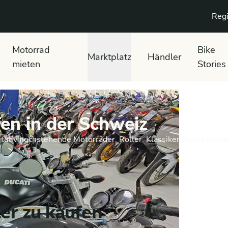
Regi
Motorrad
Bike
Marktplatz
Händler
mieten
Stories
en in der Schweiz
tativ hochstehende Motorräder, Roller, Klassiker, Sportmotor
er zu kaufen