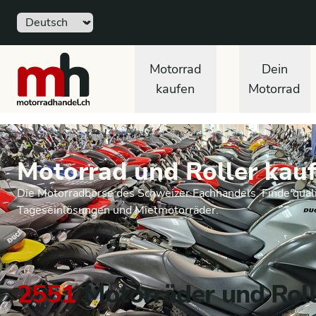
Sprache
motorradhandel.ch
Motorrad
Dein
kaufen
Motorrad
Motorrad und Roller kauf
Die Motorradbörse des Schweizer Fachhandels. Finde quali
Tageseinlösungen und Mietmotorräder.
2551
Motorräder und Roll