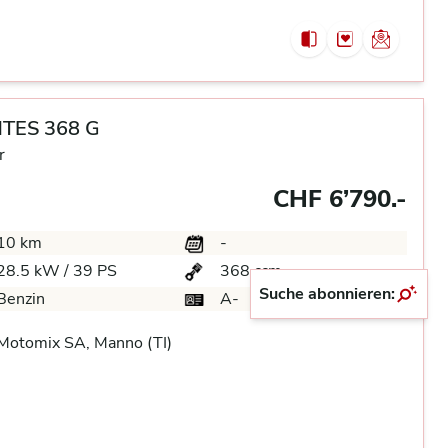
TES 368 G
r
CHF 6’790.-
10 km
-
28.5 kW / 39 PS
368 ccm
Suche abonnieren:
Benzin
A-
Motomix SA, Manno (TI)