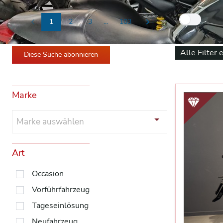
Nur
1
2
3
...
103
Previous
Next
Alle Filter 
Diese Suche abonnieren
Marke
Marke auswählen
Art
Occasion
Vorführfahrzeug
Tageseinlösung
Neufahrzeug