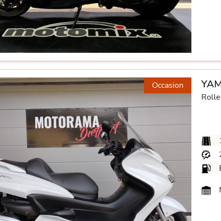
YAM
Occasion
Rolle
M