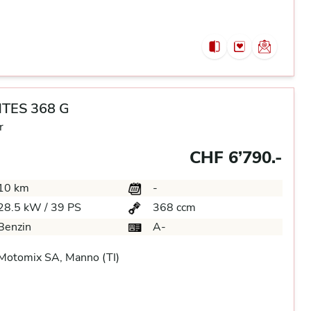
TES 368 G
r
CHF 6’790.-
10 km
-
28.5 kW / 39 PS
368 ccm
Benzin
A-
Motomix SA, Manno (TI)