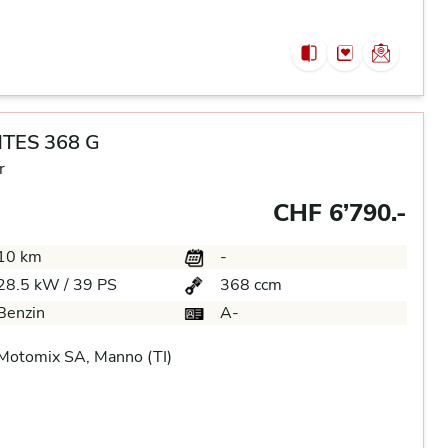
TES 368 G
r
CHF 6’790.-
10 km
-
28.5 kW / 39 PS
368 ccm
Benzin
A-
Motomix SA, Manno (TI)