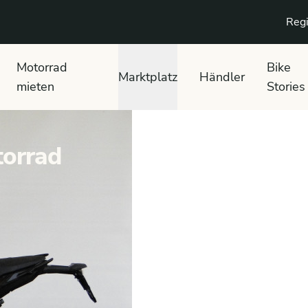
Regi
Motorrad
Bike
Marktplatz
Händler
mieten
Stories
orrad
F 900 R