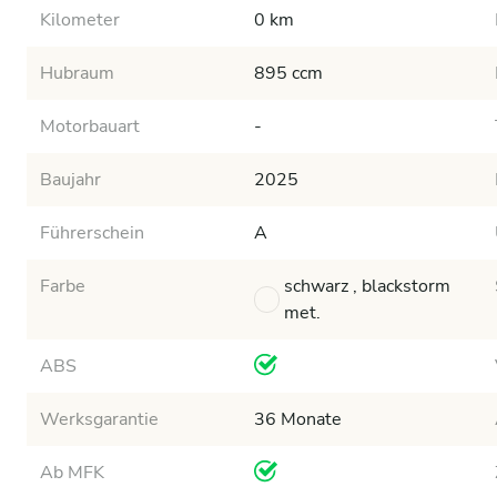
Kilometer
0 km
Hubraum
895 ccm
Motorbauart
-
Baujahr
2025
Führerschein
A
Farbe
schwarz , blackstorm
met.
ABS
Werksgarantie
36 Monate
Ab MFK