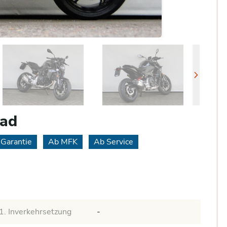
rad
Garantie
Ab MFK
Ab Service
1. Inverkehrsetzung
-