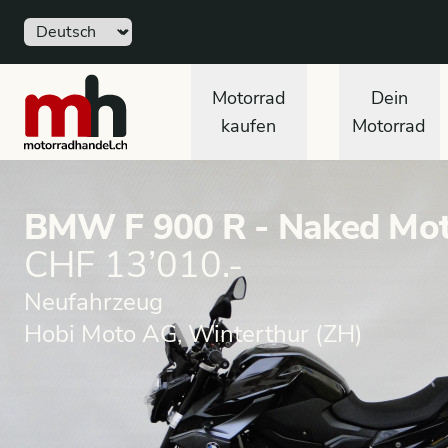
Sprache
motorradhandel.ch
Motorrad
Dein
kaufen
Motorrad
BMW F 900 R - Naked Mot
CHF 13’010.-
Neufahrzeug
Hobi Moto AG, Winterthur (ZH)
Motorrad
Neufahrzeug
Naked Motorrad
BMW