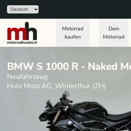
Sprache
motorradhandel.ch
Motorrad
Dein
kaufen
Motorrad
BMW S 1000 R - Naked M
Neufahrzeug
Hobi Moto AG, Winterthur (ZH)
Motorrad
Neufahrzeug
Naked Motorrad
BMW
Dieses Fahrzeug wurde verkauft.