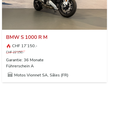
BMW S 1000 R M
CHF 17’150.-
CHF 22’150.-
Garantie: 36 Monate
Führerschein A
Motos Vionnet SA, Sâles (FR)