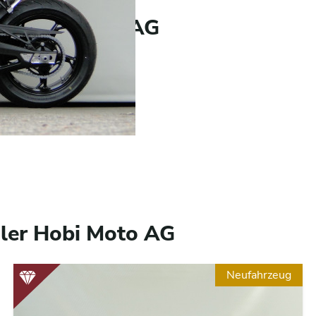
er Hobi Moto AG
Hobi Moto AG
Schiltwiesenweg 4
8404 Winterthur
ler Hobi Moto AG
Neufahrzeug