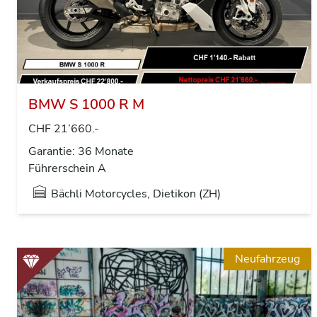
BMW S 1000 R M
CHF 21’660.-
Garantie: 36 Monate
Führerschein A
Bächli Motorcycles, Dietikon (ZH)
Neufahrzeug