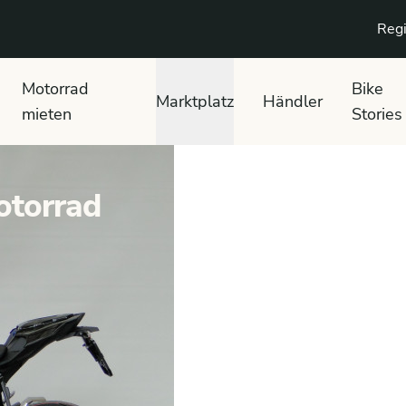
Regi
Motorrad
Bike
Marktplatz
Händler
mieten
Stories
otorrad
S 1000 R