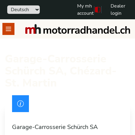
My mh
Dealer
Sprache
111
Free text search
account
login
motorradhandel.ch
Open menu
Garage-Carrosserie
Schürch SA, Chézard-
St. Martin
Drivers licence
Garage-Carrosserie Schürch SA