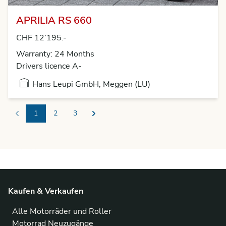
APRILIA RS 660
CHF 12’195.-
Warranty: 24 Months
Drivers licence A-
Hans Leupi GmbH, Meggen (LU)
1
2
3
Previous
Next
Kaufen & Verkaufen
Alle Motorräder und Roller
Motorrad Neuzugänge