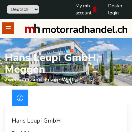
My mh
Dealer
Sprache
111
Free text search
account
login
motorradhandel.ch
Open menu
Hans Leupi GmbH,
Meggen
Zweiräder sind unsere Welt
Drivers licence
Hans Leupi GmbH