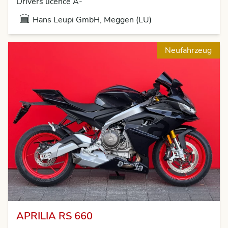
Drivers licence A-
Hans Leupi GmbH, Meggen (LU)
Neufahrzeug
APRILIA RS 660