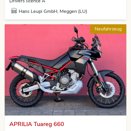
Drivers licence A
Hans Leupi GmbH, Meggen (LU)
Neufahrzeug
APRILIA Tuareg 660