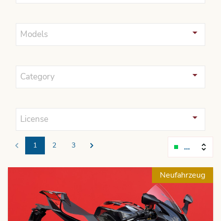
Models
Category
License
1
2
3
Relevanc
Previous
Next
Neufahrzeug