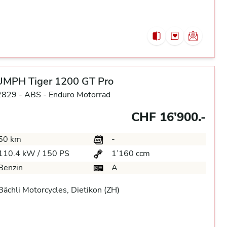
UMPH Tiger 1200 GT Pro
2829 -
ABS -
Enduro Motorrad
CHF 16’900.-
50 km
-
110.4 kW / 150 PS
1’160 ccm
Benzin
A
ächli Motorcycles, Dietikon (ZH)