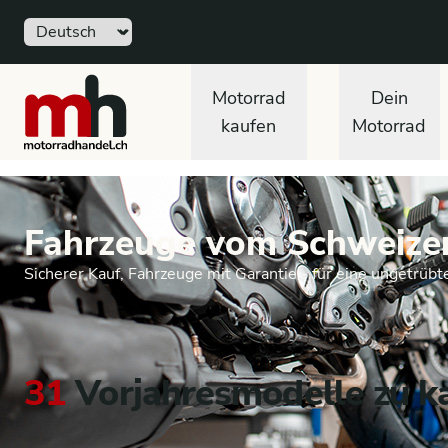
Sprache
motorradhandel.ch
Motorrad
Dein
kaufen
Motorrad
Fahrzeuge vom Schweize
Sicherer Kauf, Fahrzeuge mit Garantie - für eine ungetrüb
31
Vorjahresmodelle zu k