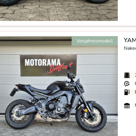
YAM
Vorjahresmodell
Nake
M