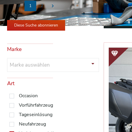
1
2
Previous
Next
Alle Filter 
Diese Suche abonnieren
Marke
Marke auswählen
Art
Occasion
Vorführfahrzeug
Tageseinlösung
Neufahrzeug