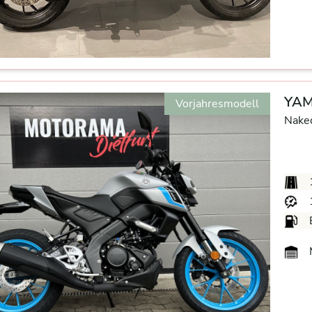
YAM
Vorjahresmodell
Nake
M