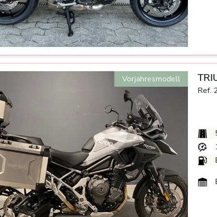
TRI
Vorjahresmodell
Ref. 
B