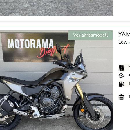
YAM
Vorjahresmodell
Low 
M