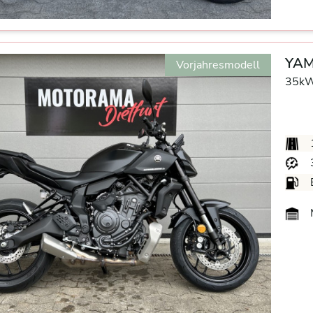
YAM
Vorjahresmodell
35kW
M