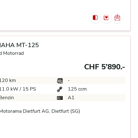
AHA MT-125
d Motorrad
CHF 5’890.-
120 km
-
11.0 kW / 15 PS
125 ccm
Benzin
A1
otorama Dietfurt AG, Dietfurt (SG)