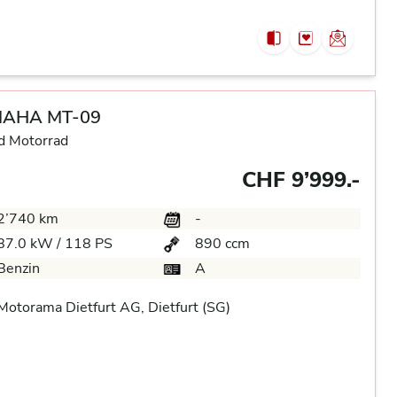
AHA MT-09
d Motorrad
CHF 9’999.-
2’740 km
-
87.0 kW / 118 PS
890 ccm
Benzin
A
otorama Dietfurt AG, Dietfurt (SG)