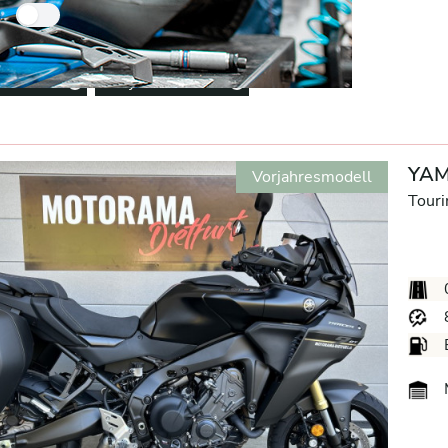
Nur Neuzugänge
entfernen
Vorjahresmodell
Remove option
Remove option
YAM
Vorjahresmodell
Touri
M