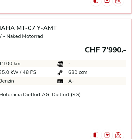
AHA MT-07 Y-AMT
 -
Naked Motorrad
CHF 7’990.-
1’100 km
-
35.0 kW / 48 PS
689 ccm
Benzin
A-
otorama Dietfurt AG, Dietfurt (SG)