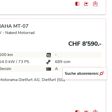
AHA MT-07
 -
Naked Motorrad
CHF 8’590.-
500 km
-
54.0 kW / 73 PS
689 ccm
Benzin
A
Suche abonnieren:
otorama Dietfurt AG, Dietfurt (SG)