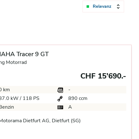
Relevanz
AHA Tracer 9 GT
ng Motorrad
CHF 15’690.-
0 km
-
87.0 kW / 118 PS
890 ccm
Benzin
A
otorama Dietfurt AG, Dietfurt (SG)