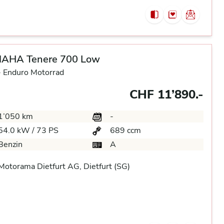
AHA Tenere 700 Low
-
Enduro Motorrad
CHF 11’890.-
1’050 km
-
54.0 kW / 73 PS
689 ccm
Benzin
A
otorama Dietfurt AG, Dietfurt (SG)