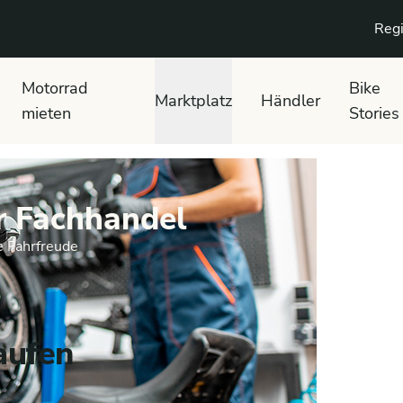
Regi
Motorrad
Bike
Marktplatz
Händler
mieten
Stories
r Fachhandel
te Fahrfreude
aufen