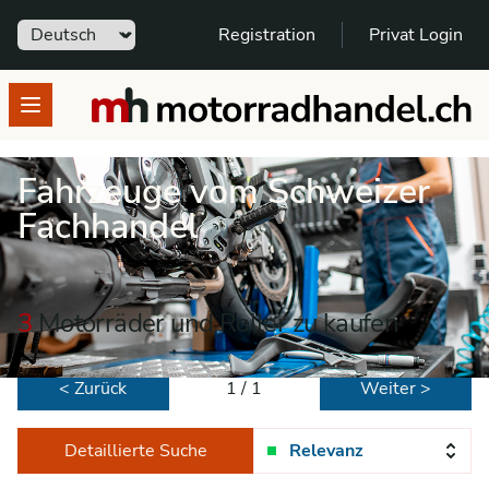
Sprache
Registration
Privat Login
motorradhandel.ch
Open menu
Fahrzeuge vom Schweizer
Fachhandel
3
Motorräder und Roller zu kaufen
< Zurück
1 / 1
Weiter >
Detaillierte Suche
Relevanz