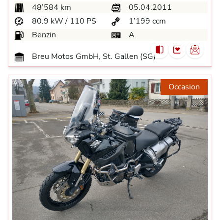
48’584 km
05.04.2011
80.9 kW / 110 PS
1’199 ccm
Benzin
A
Breu Motos GmbH, St. Gallen (SG)
Occasion