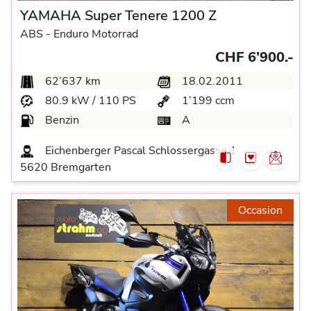
YAMAHA Super Tenere 1200 Z
ABS -
Enduro Motorrad
CHF 6’900.-
62’637 km
18.02.2011
80.9 kW / 110 PS
1’199 ccm
Benzin
A
Eichenberger Pascal Schlossergasse 1
5620 Bremgarten
Occasion