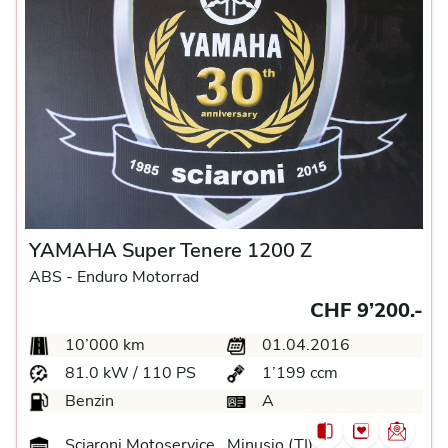
YAMAHA Super Tenere 1200 Z
ABS -
Enduro Motorrad
CHF 9’200.-
10’000 km
01.04.2016
81.0 kW / 110 PS
1’199 ccm
Benzin
A
Sciaroni Motoservice , Minusio (TI)