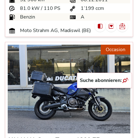
81.0 kW / 110 PS
1’199 ccm
Benzin
A
Moto Strahm AG, Madiswil (BE)
Occasion
Suche abonnieren: