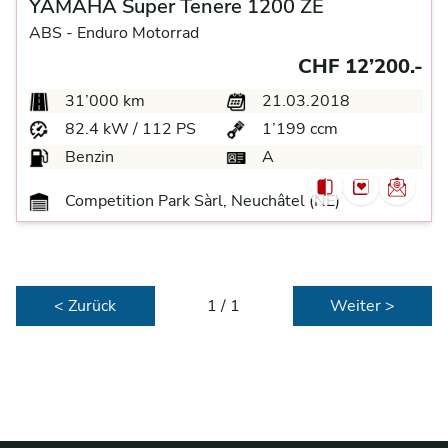
YAMAHA Super Tenere 1200 ZE
ABS -
Enduro Motorrad
CHF 12’200.-
31’000 km
21.03.2018
82.4 kW / 112 PS
1’199 ccm
Benzin
A
Competition Park Sàrl, Neuchâtel (NE)
< Zurück
1 / 1
Weiter >