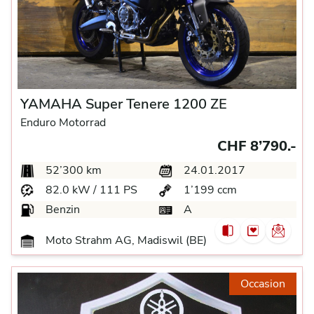
YAMAHA Super Tenere 1200 ZE
Enduro Motorrad
CHF 8’790.-
52’300 km
24.01.2017
82.0 kW / 111 PS
1’199 ccm
Benzin
A
Moto Strahm AG, Madiswil (BE)
Occasion