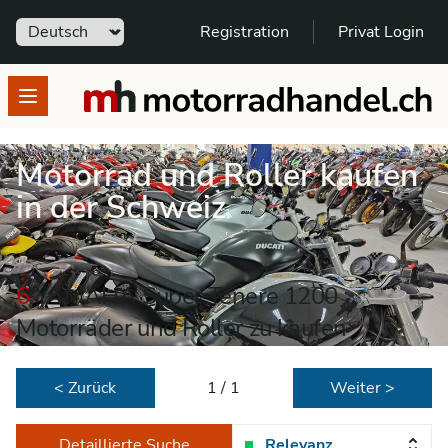
Sprache
Registration
Privat Login
motorradhandel.ch
Open menu
Motorrad und Roller kaufen
in der Schweiz
6
YAMAHA Super Tenere 1200
Motorräder und Roller zu kaufen
< Zurück
1 / 1
Weiter >
Detaillierte Suche
Relevanz