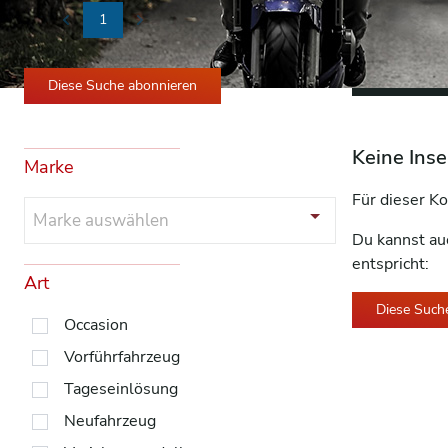
1
Previous
Next
Alle Filter 
Diese Suche abonnieren
Keine Inse
Marke
Für dieser Ko
Marke auswählen
Du kannst au
entspricht:
Art
Diese Such
Occasion
Vorführfahrzeug
Tageseinlösung
Neufahrzeug