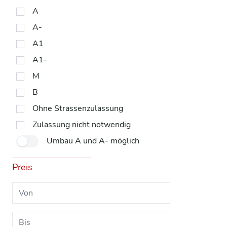
A
A-
A1
A1-
M
B
Ohne Strassenzulassung
Zulassung nicht notwendig
Umbau A und A- möglich
Preis