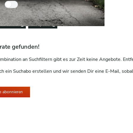
Nur Händlerfahrzeuge
entfernen
Gespann
Remove option
Remove option
rate gefunden!
mbination an Suchfiltern gibt es zur Zeit keine Angebote. Ent
ch ein Suchabo erstellen und wir senden Dir eine E-Mail, soba
e abonnieren