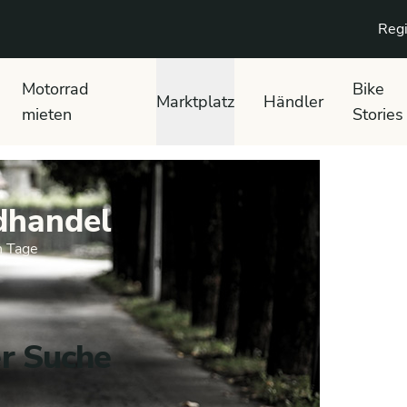
Regi
Motorrad
Bike
Marktplatz
Händler
mieten
Stories
dhandel
n Tage
er Suche