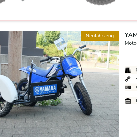
YAM
Neufahrzeug
Moto
L