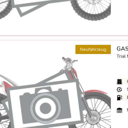
GAS
Neufahrzeug
Trial