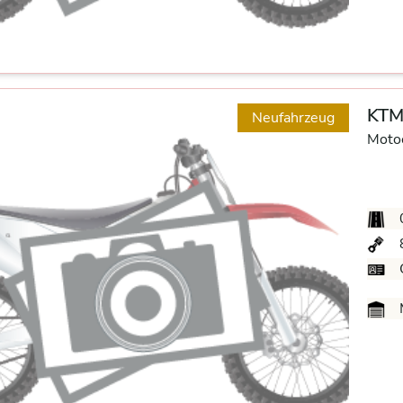
KTM
Neufahrzeug
Moto