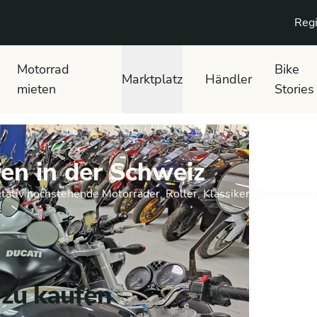
Regi
Motorrad
Bike
Marktplatz
Händler
mieten
Stories
en in der Schweiz
tativ hochstehende Motorräder, Roller, Klassiker, Sportmotor
 zu kaufen