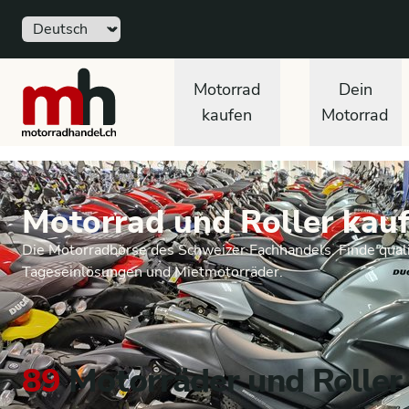
Sprache
motorradhandel.ch
Motorrad
Dein
kaufen
Motorrad
Motorrad und Roller kauf
Die Motorradbörse des Schweizer Fachhandels. Finde quali
Tageseinlösungen und Mietmotorräder.
89
Motorräder und Roller