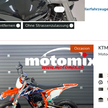
 Neuzugänge
Nur Händlerfahrzeug
entfernen
Ohne Strassenzulassung
Remove option
Remove option
KTM
Occasion
Moto