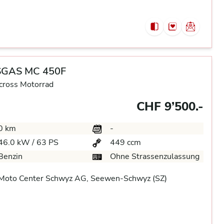
GAS MC 450F
cross Motorrad
CHF 9’500.-
0 km
-
46.0 kW / 63 PS
449 ccm
Benzin
Ohne Strassenzulassung
Moto Center Schwyz AG, Seewen-Schwyz (SZ)