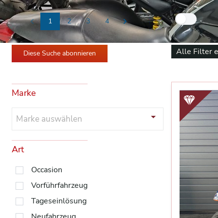
Nur
1
2
3
4
Previous
Next
Alle Filter 
Diese Suche abonnieren
Marke
Marke auswählen
Art
Occasion
Vorführfahrzeug
Tageseinlösung
Neufahrzeug