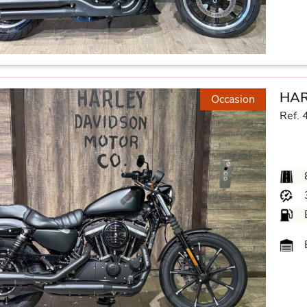
HAR
Occasion
Ref. 
B