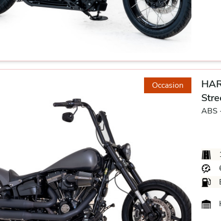
HAR
Occasion
Stre
ABS 
H