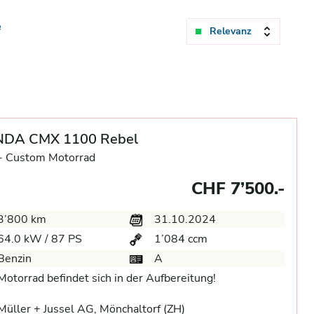
e
Relevanz
DA CMX 1100 Rebel
-
Custom Motorrad
CHF 7’500.-
3’800 km
31.10.2024
64.0 kW / 87 PS
1’084 ccm
Benzin
A
Motorrad befindet sich in der Aufbereitung!
üller + Jussel AG, Mönchaltorf (ZH)