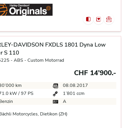
LEY-DAVIDSON FXDLS 1801 Dyna Low
r S 110
5225 -
ABS -
Custom Motorrad
CHF 14’900.-
30’000 km
08.08.2017
71.0 kW / 97 PS
1’801 ccm
Benzin
A
ächli Motorcycles, Dietikon (ZH)