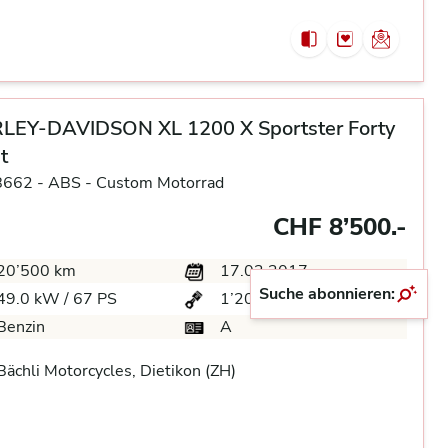
LEY-DAVIDSON XL 1200 X Sportster Forty
t
8662 -
ABS -
Custom Motorrad
CHF 8’500.-
20’500 km
17.03.2017
Suche abonnieren:
49.0 kW / 67 PS
1’202 ccm
Benzin
A
ächli Motorcycles, Dietikon (ZH)