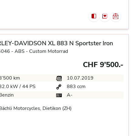
LEY-DAVIDSON XL 883 N Sportster Iron
4046 -
ABS -
Custom Motorrad
CHF 9’500.-
8’500 km
10.07.2019
32.0 kW / 44 PS
883 ccm
Benzin
A-
ächli Motorcycles, Dietikon (ZH)