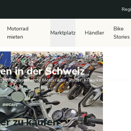
Regi
Motorrad
Bike
Marktplatz
Händler
mieten
Stories
en in der Schweiz
tativ hochstehende Motorräder, Roller, Klassiker, Sportmotor
er zu kaufen