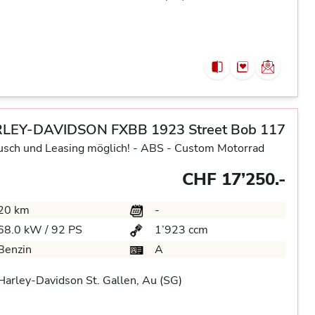
LEY-DAVIDSON FXBB 1923 Street Bob 117
usch und Leasing möglich! -
ABS -
Custom Motorrad
CHF 17’250.-
20 km
-
68.0 kW / 92 PS
1’923 ccm
Benzin
A
arley-Davidson St. Gallen, Au (SG)