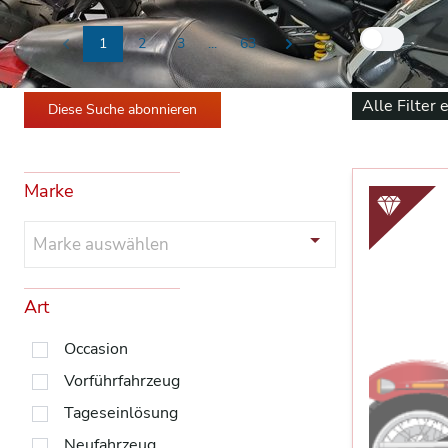
Nur
1
2
3
...
63
Previous
Next
Alle Filter 
Diese Suche abonnieren
Marke
Marke auswählen
Art
Occasion
Vorführfahrzeug
Tageseinlösung
Neufahrzeug