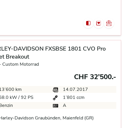
LEY-DAVIDSON FXSBSE 1801 CVO Pro
et Breakout
-
Custom Motorrad
CHF 32’500.-
13’600 km
14.07.2017
68.0 kW / 92 PS
1’801 ccm
Benzin
A
arley-Davidson Graubünden, Maienfeld (GR)