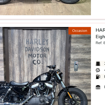
HAR
Occasion
Eigh
Ref. 
B