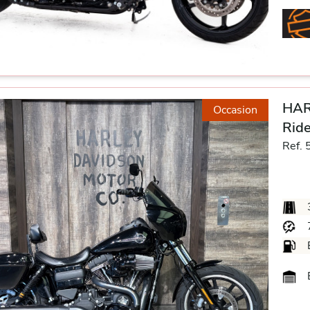
HAR
Occasion
Ride
Ref. 
B