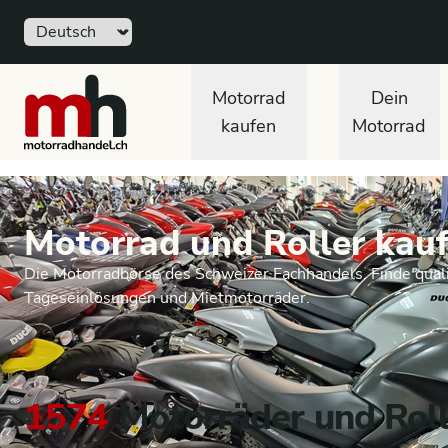
Sprache
motorradhandel.ch
Motorrad
Dein
kaufen
Motorrad
Motorrad und Roller kauf
Die Motorradbörse des Schweizer Fachhandels. Finde quali
Tageseinlösungen und Mietmotorräder.
1574
Motorräder und Roll