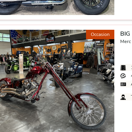
BIG
Occasion
Merc 