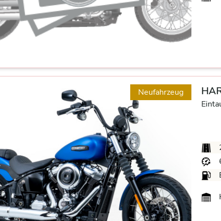
HAR
Neufahrzeug
Einta
H