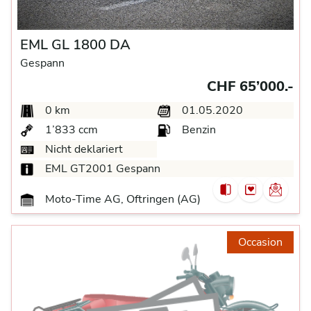
EML GL 1800 DA
Gespann
CHF 65’000.-
0 km
01.05.2020
1’833 ccm
Benzin
Nicht deklariert
EML GT2001 Gespann
Moto-Time AG, Oftringen (AG)
Occasion