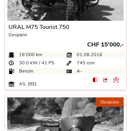
URAL M75 Tourist 750
Gespann
CHF 15’000.-
16’000 km
01.08.2016
30.0 kW / 41 PS
745 ccm
Benzin
A-
AS, (BE)
Occasion