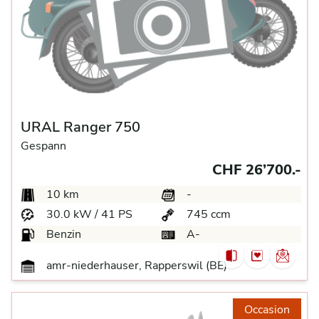
URAL Ranger 750
Gespann
CHF 26’700.-
10 km
-
30.0 kW / 41 PS
745 ccm
Benzin
A-
amr-niederhauser, Rapperswil (BE)
Occasion