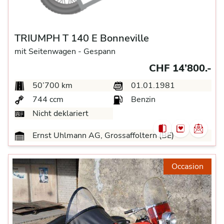
TRIUMPH T 140 E Bonneville
mit Seitenwagen -
Gespann
CHF 14’800.-
50’700 km
01.01.1981
744 ccm
Benzin
Nicht deklariert
Ernst Uhlmann AG, Grossaffoltern (BE)
Occasion