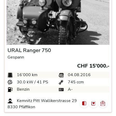
URAL Ranger 750
Gespann
CHF 15’000.-
16’000 km
04.08.2016
30.0 kW / 41 PS
745 ccm
Benzin
A-
Kemnitz Pitt Wallikerstrasse 29
8330 Pfäffikon