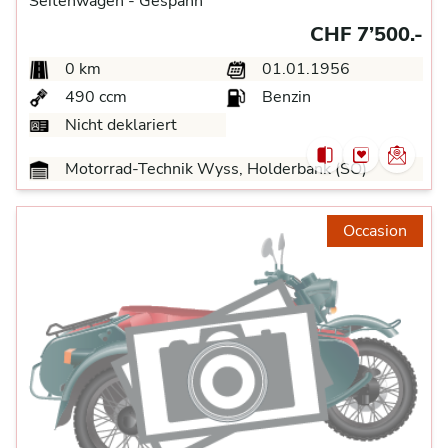
Seitenwagen -
Gespann
CHF 7’500.-
0 km
01.01.1956
490 ccm
Benzin
Nicht deklariert
Motorrad-Technik Wyss, Holderbank (SO)
Occasion