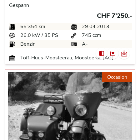
Gespann
CHF 7’250.-
65’354 km
29.04.2013
26.0 kW / 35 PS
745 ccm
Benzin
A-
Töff-Huus-Moosleerau, Moosleerau (AG)
Occasion