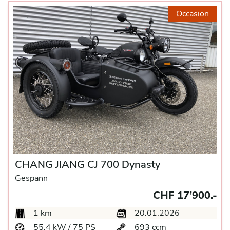
Occasion
CHANG JIANG CJ 700 Dynasty
Gespann
CHF 17’900.-
1 km
20.01.2026
55.4 kW / 75 PS
693 ccm