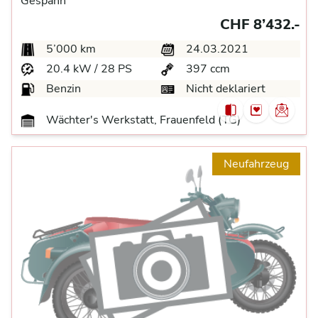
Gespann
CHF 8’432.-
5’000 km
24.03.2021
20.4 kW / 28 PS
397 ccm
Benzin
Nicht deklariert
Wächter's Werkstatt, Frauenfeld (TG)
Neufahrzeug