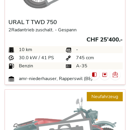
URAL T TWD 750
2Radantrieb zuschalt. -
Gespann
CHF 25’400.-
10 km
-
30.0 kW / 41 PS
745 ccm
Benzin
A-35
amr-niederhauser, Rapperswil (BE)
Neufahrzeug