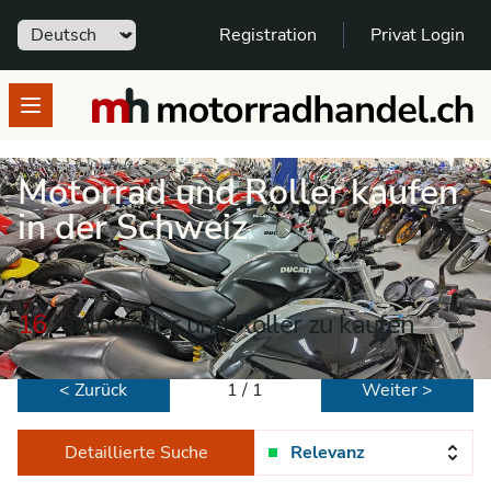
Sprache
Registration
Privat Login
motorradhandel.ch
Open menu
Motorrad und Roller kaufen
in der Schweiz
16
Motorräder und Roller zu kaufen
< Zurück
1 / 1
Weiter >
Detaillierte Suche
Relevanz