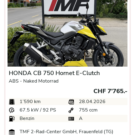
HONDA CB 750 Hornet E-Clutch
ABS -
Naked Motorrad
CHF 7’765.-
1’590 km
28.04.2026
67.5 kW / 92 PS
755 ccm
Benzin
A
TMF 2-Rad-Center GmbH, Frauenfeld (TG)