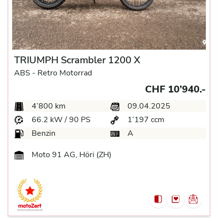
TRIUMPH Scrambler 1200 X
ABS -
Retro Motorrad
CHF 10’940.-
4’800 km
09.04.2025
66.2 kW / 90 PS
1’197 ccm
Benzin
A
Moto 91 AG, Höri (ZH)