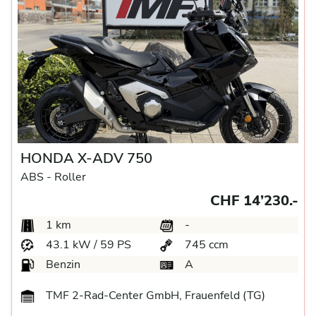
HONDA X-ADV 750
ABS -
Roller
CHF 14’230.-
1 km
-
43.1 kW / 59 PS
745 ccm
Benzin
A
TMF 2-Rad-Center GmbH, Frauenfeld (TG)