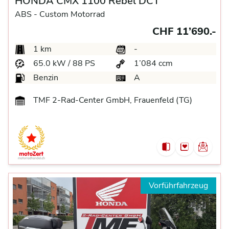
HONDA CMX 1100 Rebel DCT
ABS -
Custom Motorrad
CHF 11’690.-
1 km
-
65.0 kW / 88 PS
1’084 ccm
Benzin
A
TMF 2-Rad-Center GmbH, Frauenfeld (TG)
Vorführfahrzeug