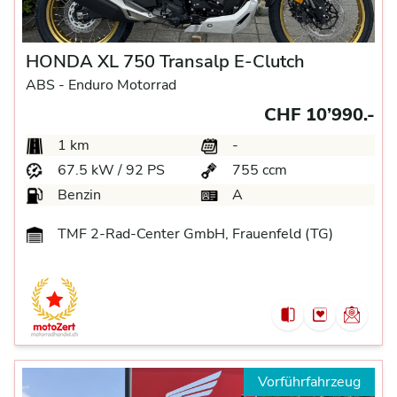
HONDA XL 750 Transalp E-Clutch
ABS -
Enduro Motorrad
CHF 10’990.-
1 km
-
67.5 kW / 92 PS
755 ccm
Benzin
A
TMF 2-Rad-Center GmbH, Frauenfeld (TG)
Vorführfahrzeug