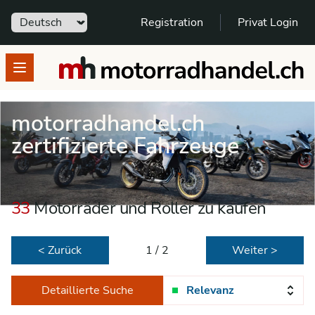
Sprache
Registration
Privat Login
motorradhandel.ch
Open menu
motorradhandel.ch
zertifizierte Fahrzeuge
33
Motorräder und Roller zu kaufen
< Zurück
1 / 2
Weiter >
Detaillierte Suche
Relevanz