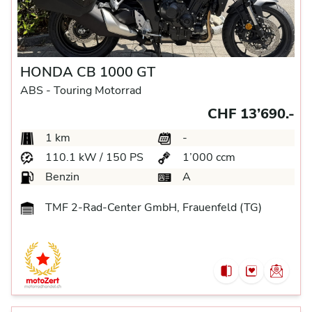
HONDA CB 1000 GT
ABS -
Touring Motorrad
CHF 13’690.-
1 km
-
110.1 kW / 150 PS
1’000 ccm
Benzin
A
TMF 2-Rad-Center GmbH, Frauenfeld (TG)