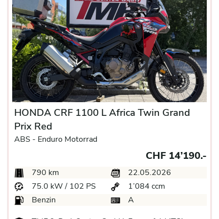
HONDA CRF 1100 L Africa Twin Grand
Prix Red
ABS -
Enduro Motorrad
CHF 14’190.-
790 km
22.05.2026
75.0 kW / 102 PS
1’084 ccm
Benzin
A