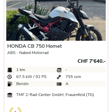
HONDA CB 750 Hornet
ABS -
Naked Motorrad
CHF 7’640.-
1 km
-
67.5 kW / 92 PS
755 ccm
Benzin
A
TMF 2-Rad-Center GmbH, Frauenfeld (TG)