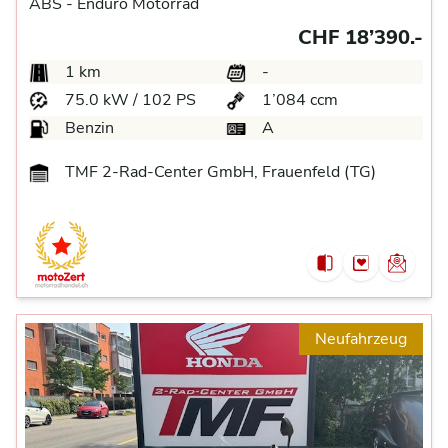
ABS -
Enduro Motorrad
CHF 18’390.-
1 km
-
75.0 kW / 102 PS
1’084 ccm
Benzin
A
TMF 2-Rad-Center GmbH, Frauenfeld (TG)
Neufahrzeug