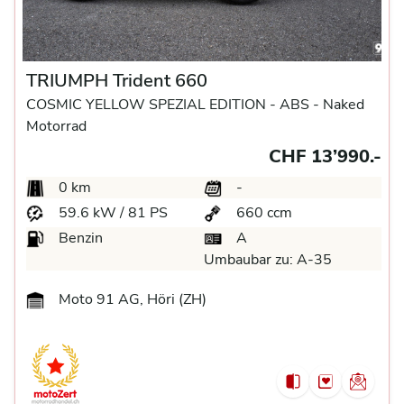
TRIUMPH Trident 660
COSMIC YELLOW SPEZIAL EDITION -
ABS -
Naked
Motorrad
CHF 13’990.-
0 km
-
59.6 kW / 81 PS
660 ccm
Benzin
A
Umbaubar zu:
A-35
Moto 91 AG, Höri (ZH)