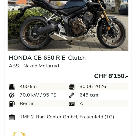
HONDA CB 650 R E-Clutch
ABS -
Naked Motorrad
CHF 8’150.-
450 km
30.06.2026
70.0 kW / 95 PS
649 ccm
Benzin
A
TMF 2-Rad-Center GmbH, Frauenfeld (TG)