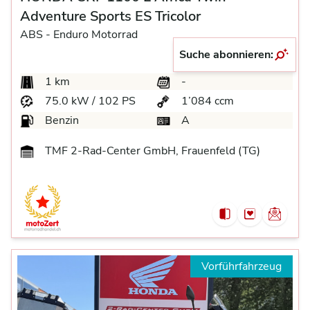
Adventure Sports ES Tricolor
ABS -
Enduro Motorrad
Suche abonnieren:
CHF 18’690.-
1 km
-
75.0 kW / 102 PS
1’084 ccm
Benzin
A
TMF 2-Rad-Center GmbH, Frauenfeld (TG)
Vorführfahrzeug