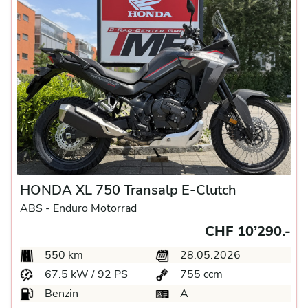
HONDA XL 750 Transalp E-Clutch
ABS -
Enduro Motorrad
CHF 10’290.-
550 km
28.05.2026
67.5 kW / 92 PS
755 ccm
Benzin
A