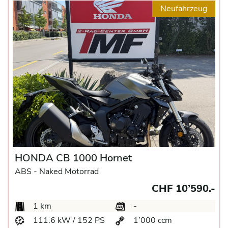
Neufahrzeug
HONDA CB 1000 Hornet
ABS -
Naked Motorrad
CHF 10’590.-
1 km
-
111.6 kW / 152 PS
1’000 ccm