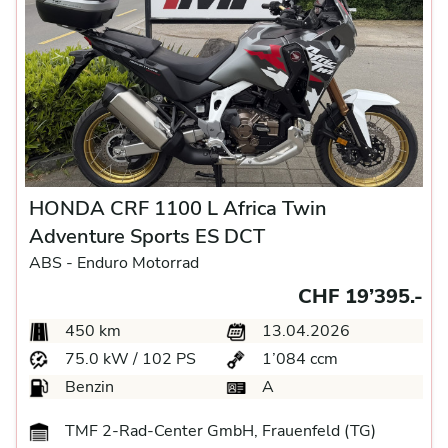
HONDA CRF 1100 L Africa Twin
Adventure Sports ES DCT
ABS -
Enduro Motorrad
CHF 19’395.-
450 km
13.04.2026
75.0 kW / 102 PS
1’084 ccm
Benzin
A
TMF 2-Rad-Center GmbH, Frauenfeld (TG)