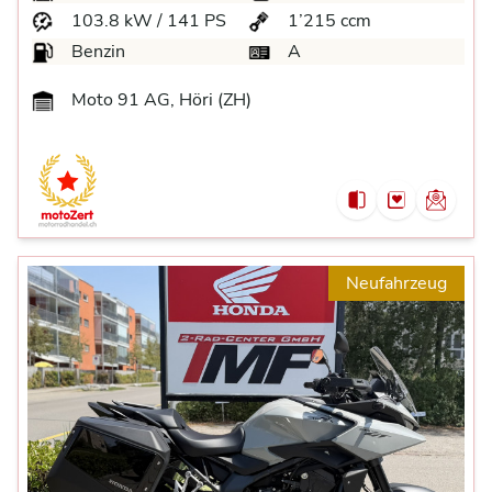
103.8 kW / 141 PS
1’215 ccm
Benzin
A
Moto 91 AG, Höri (ZH)
Neufahrzeug