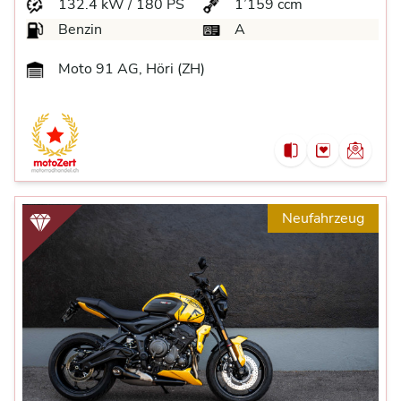
132.4 kW / 180 PS
1’159 ccm
Benzin
A
Moto 91 AG, Höri (ZH)
Neufahrzeug