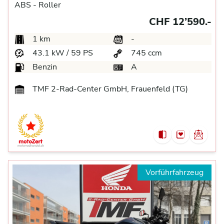
ABS -
Roller
CHF 12’590.-
1 km
-
43.1 kW / 59 PS
745 ccm
Benzin
A
TMF 2-Rad-Center GmbH, Frauenfeld (TG)
Vorführfahrzeug