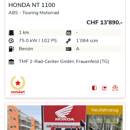
HONDA NT 1100
ABS -
Touring Motorrad
CHF 13’890.-
1 km
-
75.0 kW / 102 PS
1’084 ccm
Benzin
A
TMF 2-Rad-Center GmbH, Frauenfeld (TG)
Neufahrzeug