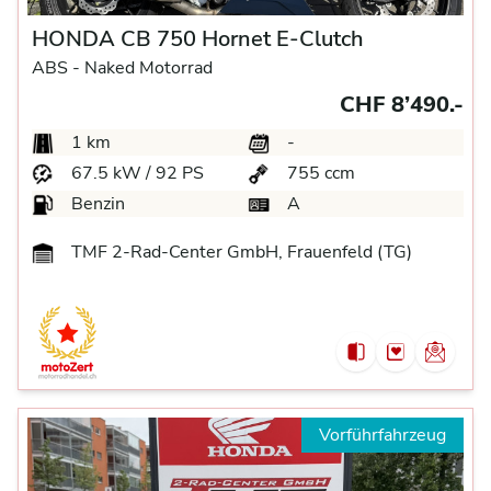
HONDA CB 750 Hornet E-Clutch
ABS -
Naked Motorrad
CHF 8’490.-
1 km
-
67.5 kW / 92 PS
755 ccm
Benzin
A
TMF 2-Rad-Center GmbH, Frauenfeld (TG)
Vorführfahrzeug