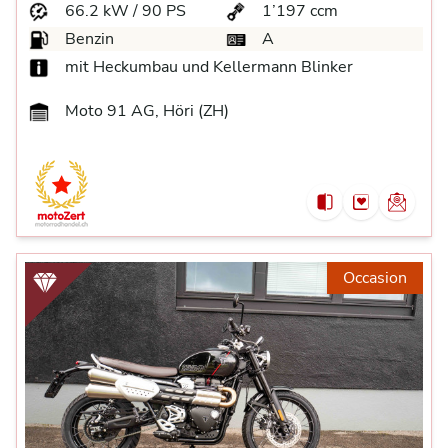
66.2 kW / 90 PS
1’197 ccm
Benzin
A
mit Heckumbau und Kellermann Blinker
Moto 91 AG, Höri (ZH)
Occasion