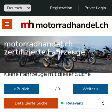
Sprache
Registration
Privat Login
motorradhandel.ch
Open menu
motorradhandel.ch
zertifizierte Fahrzeuge
Keine Fahrzeuge mit dieser Suche
< Zurück
1 / 0
Weiter >
Detaillierte Suche
Relevanz