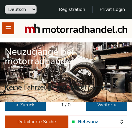
Sprache
Registration
Privat Login
motorradhandel.ch
Open menu
Neuzugänge bei
motorradhandel
Keine Fahrzeuge mit dieser Suche
< Zurück
1 / 0
Weiter >
Detaillierte Suche
Relevanz