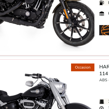
H
HAR
Occasion
114
ABS 