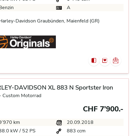
Benzin
A
arley-Davidson Graubünden, Maienfeld (GR)
LEY-DAVIDSON XL 883 N Sportster Iron
-
Custom Motorrad
CHF 7’900.-
9’970 km
20.09.2018
38.0 kW / 52 PS
883 ccm