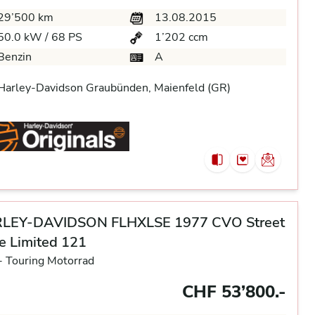
29’500 km
13.08.2015
50.0 kW / 68 PS
1’202 ccm
Benzin
A
arley-Davidson Graubünden, Maienfeld (GR)
LEY-DAVIDSON FLHXLSE 1977 CVO Street
e Limited 121
-
Touring Motorrad
CHF 53’800.-