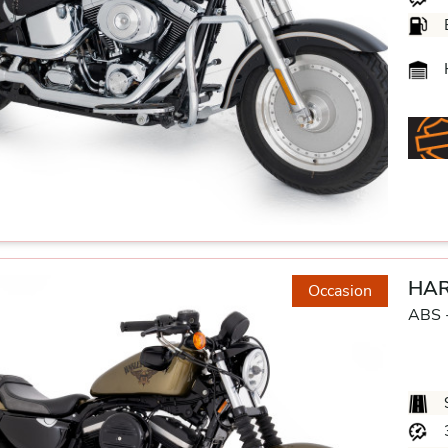
H
HAR
Occasion
ABS 