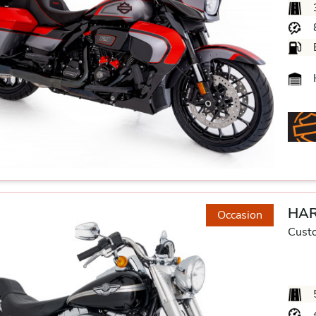
H
HAR
Occasion
Cust