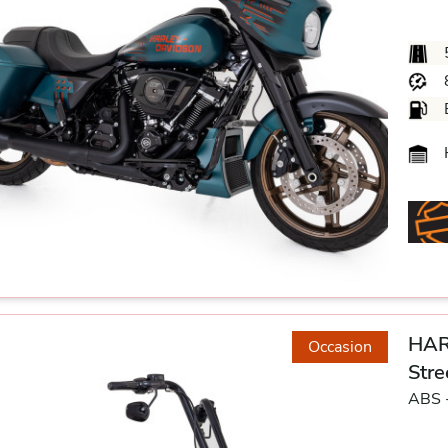
H
HAR
Occasion
Stre
ABS 