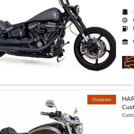
H
HAR
Occasion
Cus
Cust