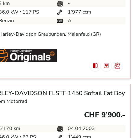
3 km
-
86.0 kW / 117 PS
1’977 ccm
Benzin
A
arley-Davidson Graubünden, Maienfeld (GR)
LEY-DAVIDSON FLSTF 1450 Softail Fat Boy
om Motorrad
CHF 9’900.-
5’170 km
04.04.2003
46.0 kW / 63 PS
1’449 ccm