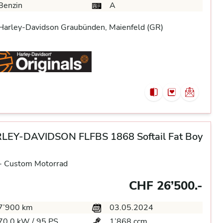
Benzin
A
arley-Davidson Graubünden, Maienfeld (GR)
LEY-DAVIDSON FLFBS 1868 Softail Fat Boy
-
Custom Motorrad
CHF 26’500.-
7’900 km
03.05.2024
70.0 kW / 95 PS
1’868 ccm