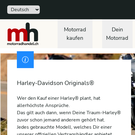
Sprache
motorradhandel.ch
Motorrad
Dein
kaufen
Motorrad
Ausweis
Mit gutem Gewissen eine
Harley-Davidson Originals®
Wer den Kauf einer Harley® plant, hat
allerhöchste Ansprüche.
Das gilt auch dann, wenn Deine Traum-Harley®
zuvor schon jemand anderem gehört hat.
Jedes gebrauchte Modell, welches Dir einer
unserer offiziellen Vertragshändler anbietet,