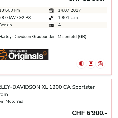
13’600 km
14.07.2017
68.0 kW / 92 PS
1’801 ccm
Benzin
A
arley-Davidson Graubünden, Maienfeld (GR)
LEY-DAVIDSON XL 1200 CA Sportster
tom
om Motorrad
CHF 6’900.-