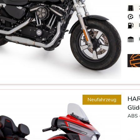
H
HAR
Neufahrzeug
Glid
ABS 