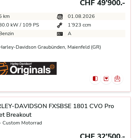
CHF 49’900.-
5 km
01.08.2026
80.0 kW / 109 PS
1’923 ccm
Benzin
A
arley-Davidson Graubünden, Maienfeld (GR)
LEY-DAVIDSON FXSBSE 1801 CVO Pro
et Breakout
-
Custom Motorrad
CHF 32’500.-