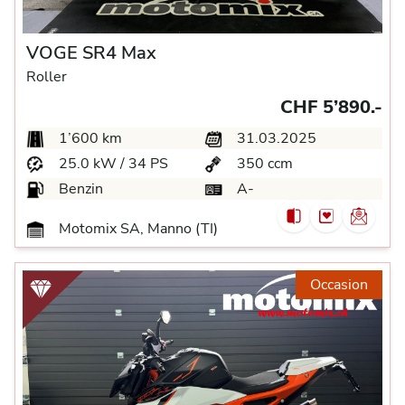
VOGE SR4 Max
Roller
CHF 5’890.-
1’600 km
31.03.2025
25.0 kW / 34 PS
350 ccm
Benzin
A-
Motomix SA, Manno (TI)
Occasion