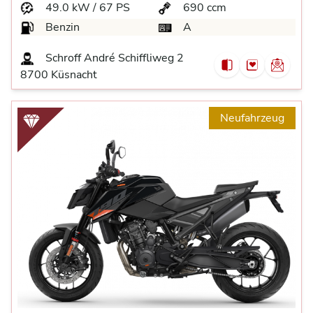
49.0 kW / 67 PS
690 ccm
Benzin
A
Schroff André Schiffliweg 2
8700 Küsnacht
Neufahrzeug