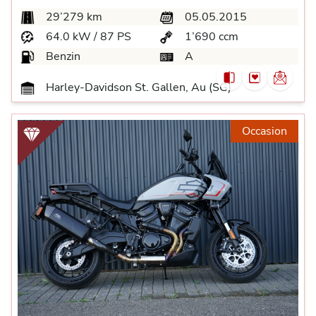
29’279 km
05.05.2015
64.0 kW / 87 PS
1’690 ccm
Benzin
A
Harley-Davidson St. Gallen, Au (SG)
Occasion