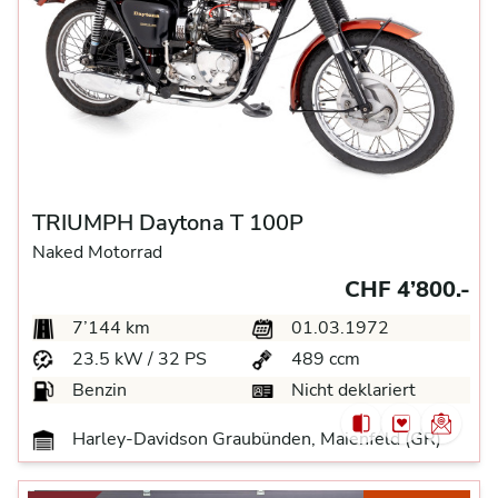
TRIUMPH Daytona T 100P
Naked Motorrad
CHF 4’800.-
7’144 km
01.03.1972
23.5 kW / 32 PS
489 ccm
Benzin
Nicht deklariert
Harley-Davidson Graubünden, Maienfeld (GR)