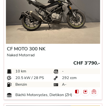
CF MOTO 300 NK
Naked Motorrad
CHF 3’790.-
10 km
-
20.5 kW / 28 PS
292 ccm
Benzin
A-
Bächli Motorcycles, Dietikon (ZH)