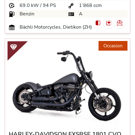
69.0 kW / 94 PS
1’868 ccm
Benzin
A
Bächli Motorcycles, Dietikon (ZH)
Occasion
HARLEY-DAVIDSON FXSBSE 1801 CVO