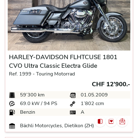
HARLEY-DAVIDSON FLHTCUSE 1801
CVO Ultra Classic Electra Glide
Ref. 1999 -
Touring Motorrad
CHF 12’900.-
59’300 km
01.05.2009
69.0 kW / 94 PS
1’802 ccm
Benzin
A
Bächli Motorcycles, Dietikon (ZH)