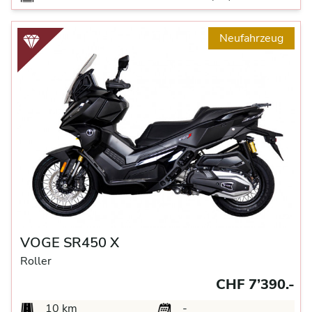
Neufahrzeug
VOGE SR450 X
Roller
CHF 7’390.-
10 km
-