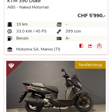
KTM 390 Duke
ABS -
Naked Motorrad
CHF 5’990.-
10 km
-
33.0 kW / 45 PS
399 ccm
Benzin
A-
Motomix SA, Manno (TI)
Neufahrzeug