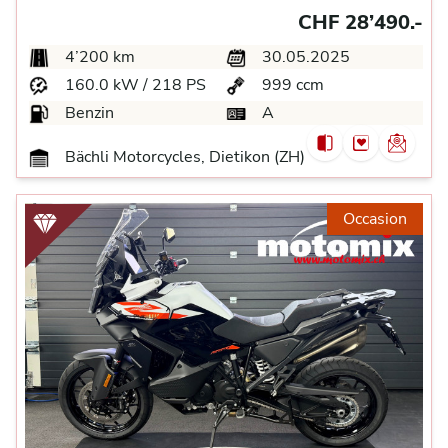
CHF 28’490.-
4’200 km
30.05.2025
160.0 kW / 218 PS
999 ccm
Benzin
A
Bächli Motorcycles, Dietikon (ZH)
Occasion