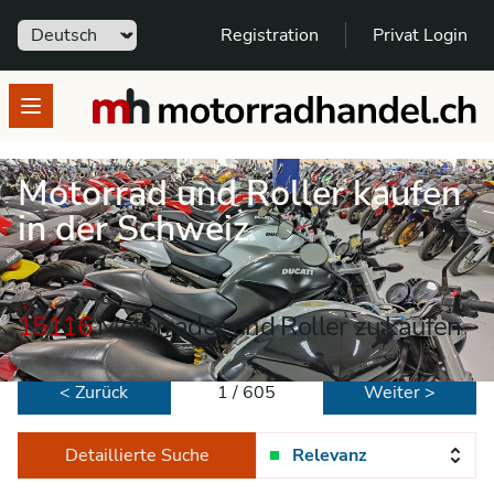
Sprache
Registration
Privat Login
motorradhandel.ch
Open menu
Motorrad und Roller kaufen
in der Schweiz
15116
Motorräder und Roller zu kaufen
< Zurück
1 / 605
Weiter >
Detaillierte Suche
Relevanz