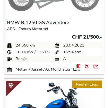
BMW R 1250 GS Adventure
ABS -
Enduro Motorrad
CHF 21’500.-
24’650 km
23.04.2021
100.0 kW / 136 PS
1’254 ccm
Benzin
A
Müller + Jussel AG, Mönchaltorf (ZH)
Neufahrzeug