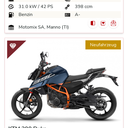
31.0 kW / 42 PS
398 ccm
Benzin
A-
Motomix SA, Manno (TI)
Neufahrzeug