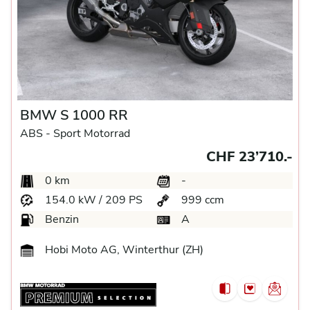
BMW S 1000 RR
ABS -
Sport Motorrad
CHF 23’710.-
0 km
-
154.0 kW / 209 PS
999 ccm
Benzin
A
Hobi Moto AG, Winterthur (ZH)