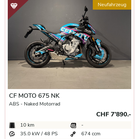
Neufahrzeug
CF MOTO 675 NK
ABS -
Naked Motorrad
CHF 7’890.-
10 km
-
35.0 kW / 48 PS
674 ccm