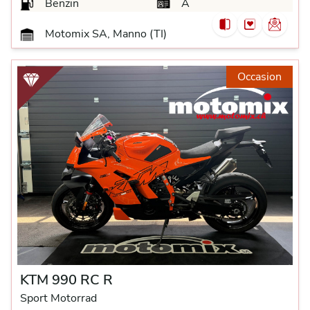
Benzin
A
Motomix SA, Manno (TI)
Occasion
KTM 990 RC R
Sport Motorrad