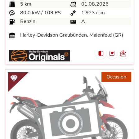
5 km
01.08.2026
80.0 kW / 109 PS
1’923 ccm
Benzin
A
Harley-Davidson Graubünden, Maienfeld (GR)
Occasion