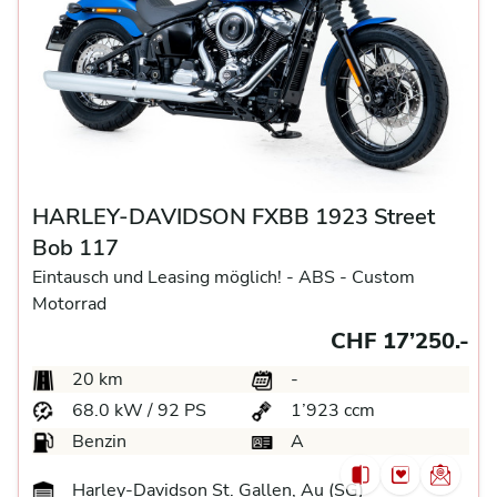
HARLEY-DAVIDSON FXBB 1923 Street
Bob 117
Eintausch und Leasing möglich! -
ABS -
Custom
Motorrad
CHF 17’250.-
20 km
-
68.0 kW / 92 PS
1’923 ccm
Benzin
A
Harley-Davidson St. Gallen, Au (SG)