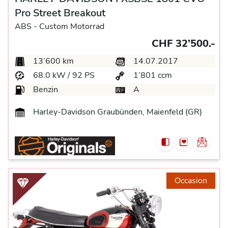
Pro Street Breakout
ABS -
Custom Motorrad
CHF 32’500.-
13’600 km
14.07.2017
68.0 kW / 92 PS
1’801 ccm
Benzin
A
Harley-Davidson Graubünden, Maienfeld (GR)
Occasion