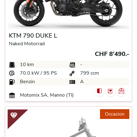
KTM 790 DUKE L
Naked Motorrad
CHF 8’490.-
10 km
-
70.0 kW / 95 PS
799 ccm
Benzin
A
Motomix SA, Manno (TI)
Occasion