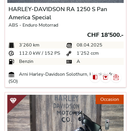
HARLEY-DAVIDSON RA 1250 S Pan
America Special
ABS -
Enduro Motorrad
CHF 18’500.-
3’260 km
08.04.2025
112.0 kW / 152 PS
1’252 ccm
Benzin
A
Arni Harley-Davidson Solothurn, Hessigkofen
(SO)
Occasion