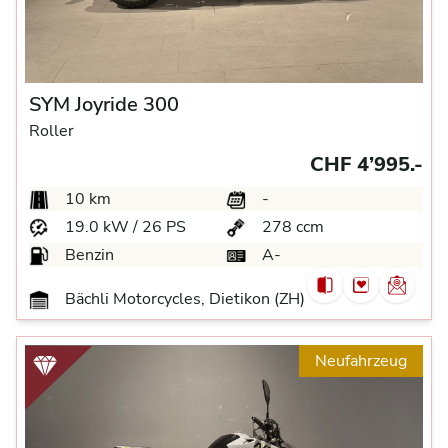
SYM Joyride 300
Roller
CHF 4’995.-
10 km
-
19.0 kW / 26 PS
278 ccm
Benzin
A-
Bächli Motorcycles, Dietikon (ZH)
Neufahrzeug