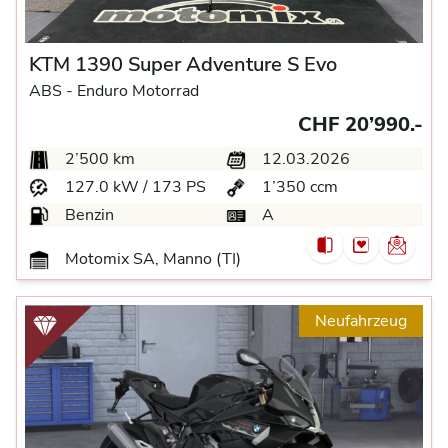
KTM 1390 Super Adventure S Evo
ABS -
Enduro Motorrad
CHF 20’990.-
2’500 km
12.03.2026
127.0 kW / 173 PS
1’350 ccm
Benzin
A
Motomix SA, Manno (TI)
Neufahrzeug