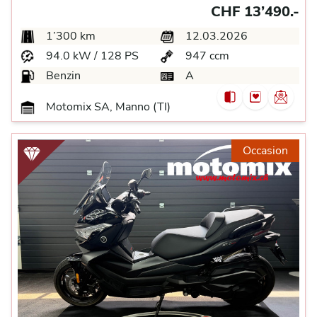
CHF 13’490.-
1’300 km
12.03.2026
94.0 kW / 128 PS
947 ccm
Benzin
A
Motomix SA, Manno (TI)
Occasion