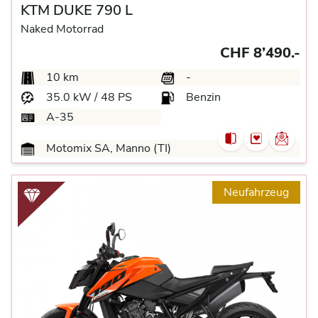
KTM DUKE 790 L
Naked Motorrad
CHF 8’490.-
10 km
-
35.0 kW / 48 PS
Benzin
A-35
Motomix SA, Manno (TI)
Neufahrzeug