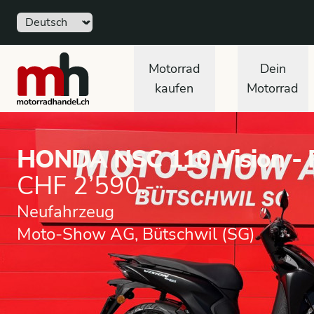
Sprache
motorradhandel.ch
Motorrad
Dein
kaufen
Motorrad
HONDA NSC 110 Vision - R
CHF 2’590.-
Neufahrzeug
Moto-Show AG, Bütschwil (SG)
Neufahrzeug
Roller
HONDA
NSC 110