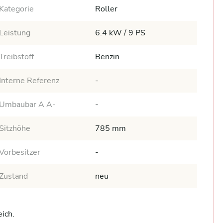
Kategorie
Roller
Leistung
6.4 kW / 9 PS
Treibstoff
Benzin
Interne Referenz
-
Umbaubar A A-
-
Sitzhöhe
785 mm
Vorbesitzer
-
Zustand
neu
ch.
