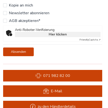
Kopie an mich
Newsletter abonnieren
AGB akzeptieren*
Anti-Roboter-Verifizierung
Hier klicken
Friendly
Captcha ⇗
Absenden
071 982 82 00
E-Mail
zu den Händlerdetails