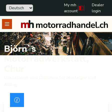
My mh
Dealer
Sprache
111
Free text search
account
login
motorradhandel.ch
Open menu
Björn`s
Motorradwerkstatt,
Chur
Occasionen und Oldtimer für Nostalgie und
Alltag
Drivers licence