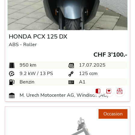
HONDA PCX 125 DX
ABS -
Roller
CHF 3’100.-
950 km
17.07.2025
9.2 kW / 13 PS
125 ccm
Benzin
A1
M. Urech Motocenter AG, Windisch (AG)
Occasion