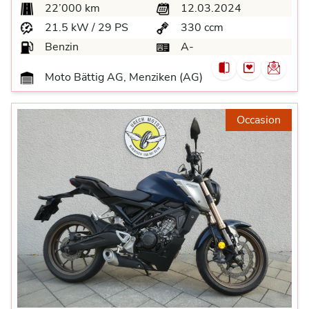
22’000 km
12.03.2024
21.5 kW / 29 PS
330 ccm
Benzin
A-
Moto Bättig AG, Menziken (AG)
Occasion