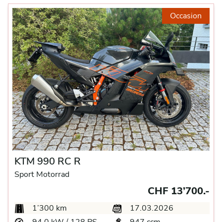
Occasion
KTM 990 RC R
Sport Motorrad
CHF 13’700.-
1’300 km
17.03.2026
94.0 kW / 128 PS
947 ccm