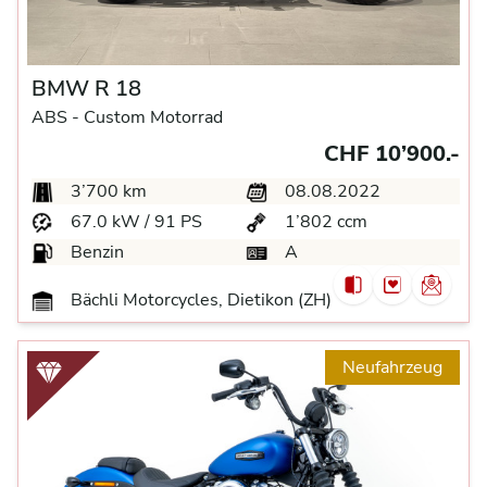
BMW R 18
ABS -
Custom Motorrad
CHF 10’900.-
3’700 km
08.08.2022
67.0 kW / 91 PS
1’802 ccm
Benzin
A
Bächli Motorcycles, Dietikon (ZH)
Neufahrzeug