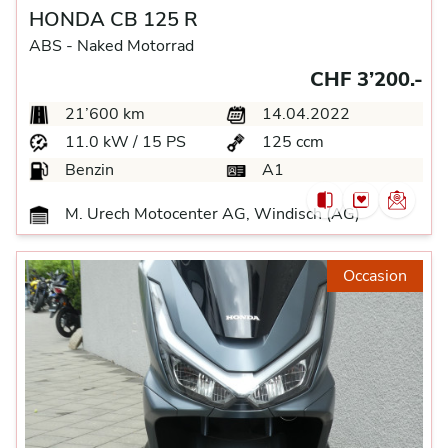
HONDA CB 125 R
ABS -
Naked Motorrad
CHF 3’200.-
21’600 km
14.04.2022
11.0 kW / 15 PS
125 ccm
Benzin
A1
M. Urech Motocenter AG, Windisch (AG)
Occasion