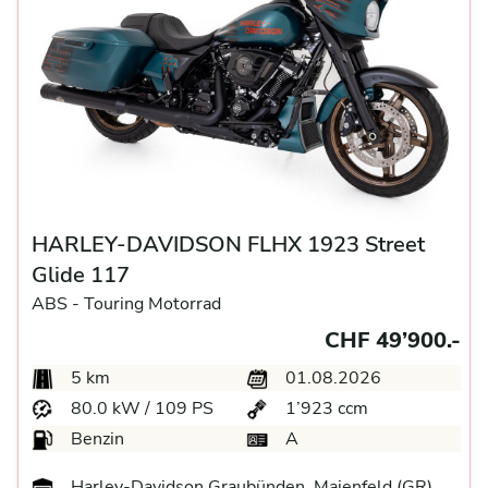
HARLEY-DAVIDSON FLHX 1923 Street
Glide 117
ABS -
Touring Motorrad
CHF 49’900.-
5 km
01.08.2026
80.0 kW / 109 PS
1’923 ccm
Benzin
A
Harley-Davidson Graubünden, Maienfeld (GR)