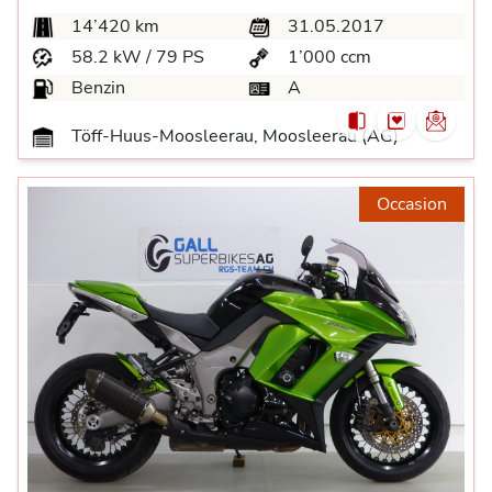
14’420 km
31.05.2017
58.2 kW / 79 PS
1’000 ccm
Benzin
A
Töff-Huus-Moosleerau, Moosleerau (AG)
Occasion