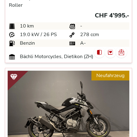
Roller
CHF 4’995.-
10 km
-
19.0 kW / 26 PS
278 ccm
Benzin
A-
Bächli Motorcycles, Dietikon (ZH)
Neufahrzeug