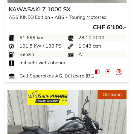
KAWASAKI Z 1000 SX
ABS KINEO Edition -
ABS -
Touring Motorrad
CHF 6’100.-
61’699 km
28.10.2011
101.5 kW / 138 PS
1’043 ccm
Benzin
A
mit sehr viel Zubehör
Gall Superbikes AG, Bützberg (BE)
Occasion