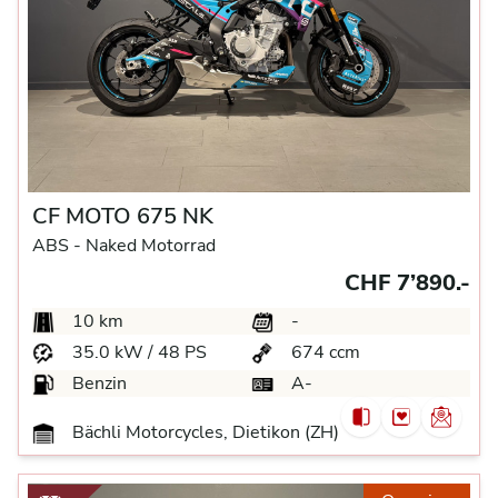
CF MOTO 675 NK
ABS -
Naked Motorrad
CHF 7’890.-
10 km
-
35.0 kW / 48 PS
674 ccm
Benzin
A-
Bächli Motorcycles, Dietikon (ZH)