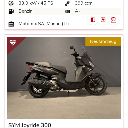
33.0 kW / 45 PS
399 ccm
Benzin
A-
Motomix SA, Manno (TI)
Neufahrzeug
SYM Joyride 300