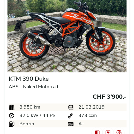
KTM 390 Duke
ABS -
Naked Motorrad
CHF 3’900.-
8’950 km
21.03.2019
32.0 kW / 44 PS
373 ccm
Benzin
A-