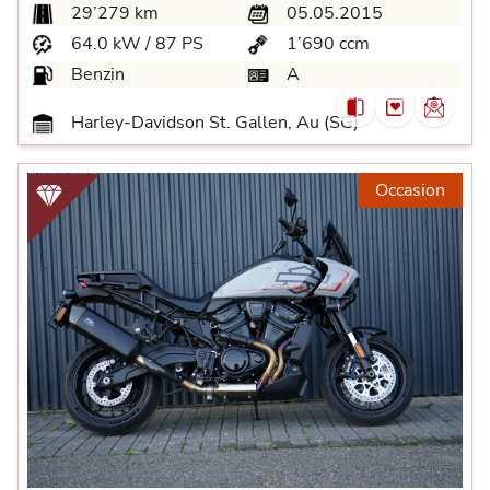
29’279 km
05.05.2015
64.0 kW / 87 PS
1’690 ccm
Benzin
A
Harley-Davidson St. Gallen, Au (SG)
Occasion