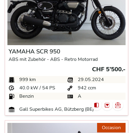
YAMAHA SCR 950
ABS mit Zubehör -
ABS -
Retro Motorrad
CHF 5’500.-
999 km
29.05.2024
40.0 kW / 54 PS
942 ccm
Benzin
A
Gall Superbikes AG, Bützberg (BE)
Occasion