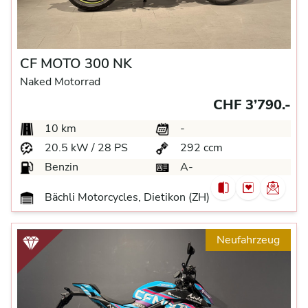
CF MOTO 300 NK
Naked Motorrad
CHF 3’790.-
10 km
-
20.5 kW / 28 PS
292 ccm
Benzin
A-
Bächli Motorcycles, Dietikon (ZH)
Neufahrzeug