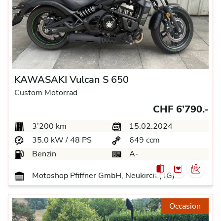
KAWASAKI Vulcan S 650
Custom Motorrad
CHF 6’790.-
3’200 km
15.02.2024
35.0 kW / 48 PS
649 ccm
Benzin
A-
Motoshop Pfiffner GmbH, Neukirch (TG)
Occasion