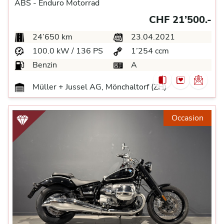
ABS -
Enduro Motorrad
CHF 21’500.-
24’650 km
23.04.2021
100.0 kW / 136 PS
1’254 ccm
Benzin
A
Müller + Jussel AG, Mönchaltorf (ZH)
Occasion