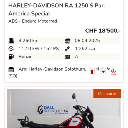
HARLEY-DAVIDSON RA 1250 S Pan
America Special
ABS -
Enduro Motorrad
CHF 18’500.-
3’260 km
08.04.2025
112.0 kW / 152 PS
1’252 ccm
Benzin
A
Arni Harley-Davidson Solothurn, Hessigkofen
(SO)
Occasion