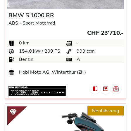
BMW S 1000 RR
ABS -
Sport Motorrad
CHF 23’710.-
0 km
-
154.0 kW / 209 PS
999 ccm
Benzin
A
Hobi Moto AG, Winterthur (ZH)
Neufahrzeug