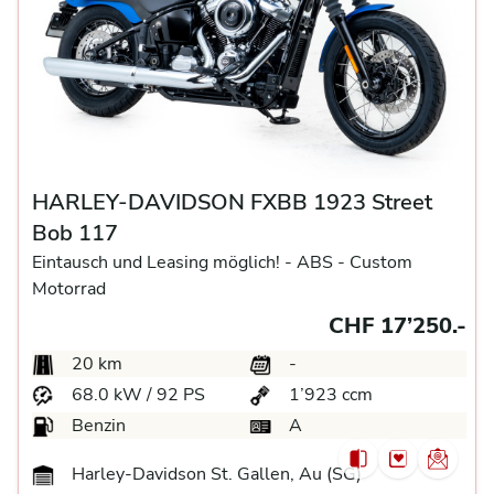
HARLEY-DAVIDSON FXBB 1923 Street
Bob 117
Eintausch und Leasing möglich! -
ABS -
Custom
Motorrad
CHF 17’250.-
20 km
-
68.0 kW / 92 PS
1’923 ccm
Benzin
A
Harley-Davidson St. Gallen, Au (SG)