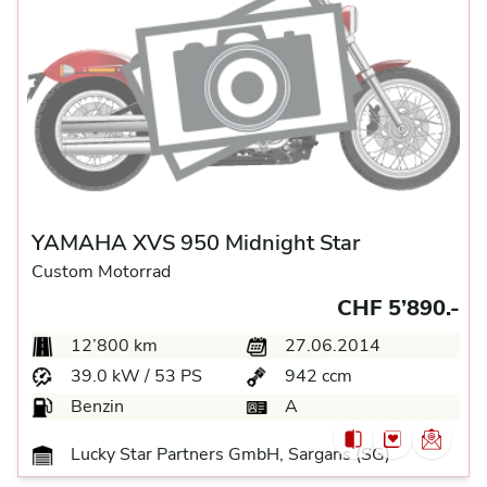
YAMAHA XVS 950 Midnight Star
Custom Motorrad
CHF 5’890.-
12’800 km
27.06.2014
39.0 kW / 53 PS
942 ccm
Benzin
A
Lucky Star Partners GmbH, Sargans (SG)