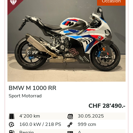
Occasion
BMW M 1000 RR
Sport Motorrad
CHF 28’490.-
4’200 km
30.05.2025
160.0 kW / 218 PS
999 ccm
Benzin
A