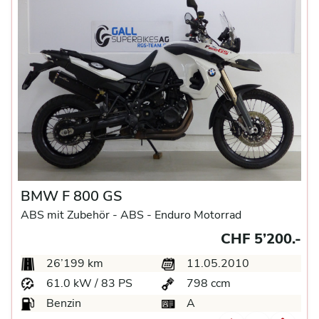
BMW F 800 GS
ABS mit Zubehör -
ABS -
Enduro Motorrad
CHF 5’200.-
26’199 km
11.05.2010
61.0 kW / 83 PS
798 ccm
Benzin
A