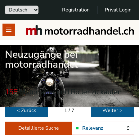
Sprache
Registration
Privat Login
motorradhandel.ch
Open menu
Neuzugänge bei
motorradhandel
158
Motorräder und Roller zu kaufen
< Zurück
1 / 7
Weiter >
Detaillierte Suche
Relevanz