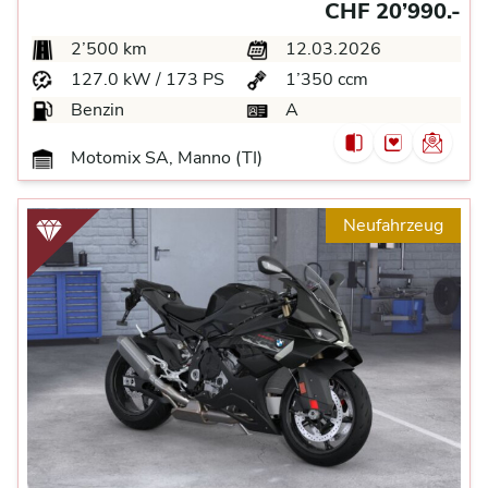
CHF 20’990.-
2’500 km
12.03.2026
127.0 kW / 173 PS
1’350 ccm
Benzin
A
Motomix SA, Manno (TI)
Neufahrzeug