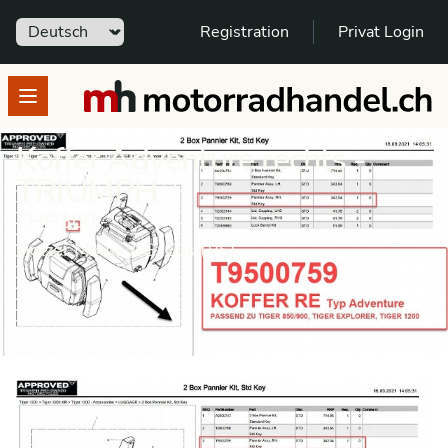
Sprache
Registration
Privat Login
motorradhandel.ch
Open menu
Koffer Adventure rechts -
TRIUMPH
CHF 300.-
Holzer Motos AG, Glis (VS)
Marktplatz Zubehör
Gepäcksysteme
Koffersysteme