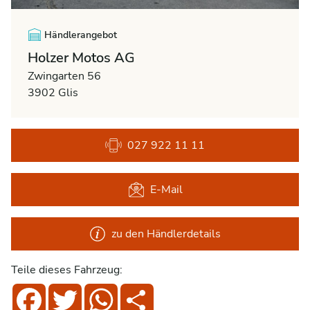
Händlerangebot
Holzer Motos AG
Zwingarten 56
3902 Glis
027 922 11 11
E-Mail
zu den Händlerdetails
Teile dieses Fahrzeug:
Facebook
Twitter
WhatsApp
Share