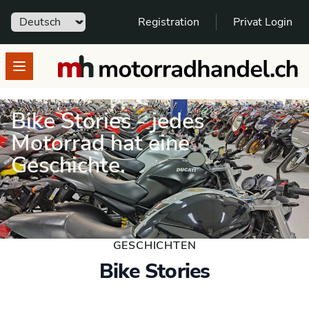
Sprache
Registration
Privat Login
motorradhandel.ch
Open menu
Bike Stories - jedes
Motorrad hat eine
Geschichte.
SCHNELL GEFUNDEN - SPANNENDE
GESCHICHTEN
Bike Stories