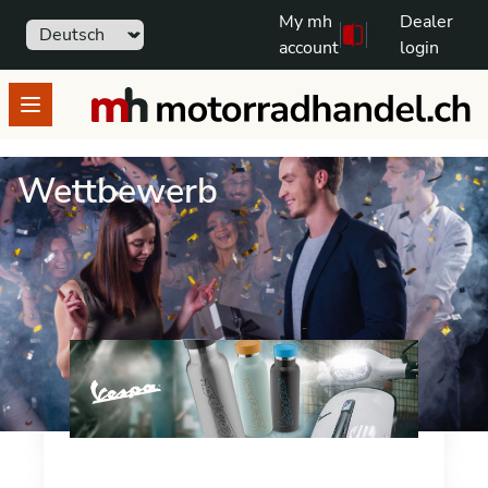
My mh
Dealer
Sprache
111
Free text search
account
login
motorradhandel.ch
Open menu
Wettbewerb