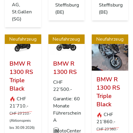
AG,
Steffisburg
Steffisburg
St.Gallen
(BE)
(BE)
(SG)
Neufahrzeug
Neufahrzeug
Neufahrzeug
BMW R
BMW R
1300 RS
1300 RS
BMW R
Triple
CHF
1300 RS
Black
22’500.-
Triple
CHF
Garantie: 60
Black
21’710.-
Monate
Führerschein
CHF 23’210.-
CHF
A
(Aktionspreis
21’860.-
bis 30.09.2026)
CHF 23’360.-
MotoCenter