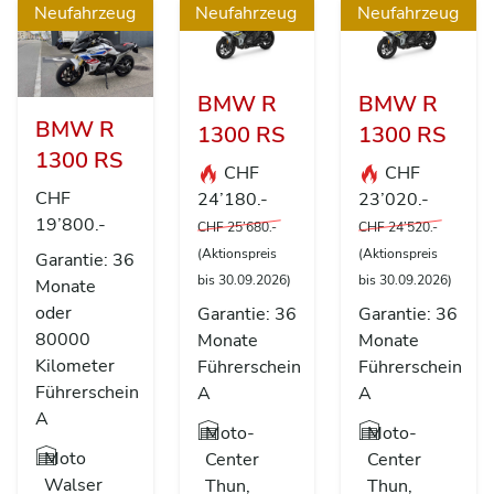
Neufahrzeug
Neufahrzeug
Neufahrzeug
BMW R
BMW R
BMW R
1300 RS
1300 RS
1300 RS
CHF
CHF
CHF
24’180.-
23’020.-
19’800.-
CHF 25’680.-
CHF 24’520.-
(Aktionspreis
(Aktionspreis
Garantie: 36
bis 30.09.2026)
bis 30.09.2026)
Monate
oder
Garantie: 36
Garantie: 36
80000
Monate
Monate
Kilometer
Führerschein
Führerschein
Führerschein
A
A
A
Moto-
Moto-
Moto
Center
Center
Walser
Thun,
Thun,