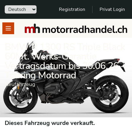
Sprache
Registration
Privat Login
motorradhandel.ch
Open menu
BMW R 1300 RS Triple Black
60Mt. Werks-Garantie
Vertragsdatum bis 30.06.26 -
Touring Motorrad
Neufahrzeug
Motorrad
Neufahrzeug
Touring Motorrad
BMW
R 1300 RS
Dieses Fahrzeug wurde verkauft.