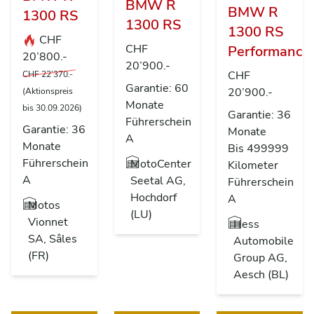
BMW R
BMW R
1300 RS
1300 RS
1300 RS
CHF
CHF
Performance
20’800.-
20’900.-
CHF
CHF 22’370.-
Garantie: 60
20’900.-
(Aktionspreis
Monate
bis 30.09.2026)
Garantie: 36
Führerschein
Garantie: 36
Monate
A
Monate
Bis 499999
Führerschein
MotoCenter
Kilometer
A
Seetal AG,
Führerschein
Hochdorf
A
Motos
(LU)
Vionnet
Hess
SA, Sâles
Automobile
(FR)
Group AG,
Aesch (BL)