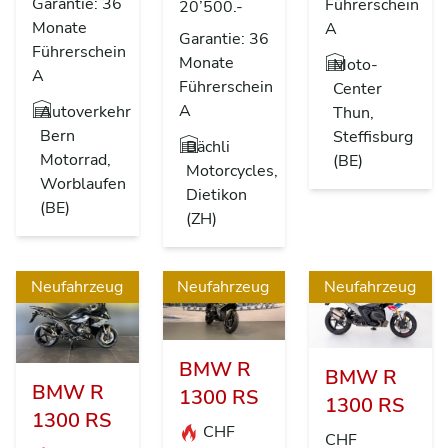
Garantie: 36
Führerschein
20’500.-
Monate
A
Garantie: 36
Führerschein
Monate
Moto-
A
Führerschein
Center
A
Autoverkehr
Thun,
Bern
Steffisburg
Bächli
Motorrad,
(BE)
Motorcycles,
Worblaufen
Dietikon
(BE)
(ZH)
Neufahrzeug
Neufahrzeug
Neufahrzeug
BMW R
BMW R
BMW R
1300 RS
1300 RS
1300 RS
CHF
CHF