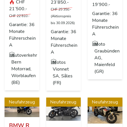
CHF
23’850.-
19’900.-
21’500.-
CHF 25’350.-
Garantie: 36
CHF 22’810.-
(Aktionspreis
Monate
bis 30.09.2026)
Garantie: 36
Führerschein
Monate
Garantie: 36
A
Führerschein
Monate
Moto
A
Führerschein
Graubünden
A
Autoverkehr
AG,
Bern
Motos
Maienfeld
Motorrad,
Vionnet
(GR)
Worblaufen
SA, Sâles
(BE)
(FR)
Neufahrzeug
Neufahrzeug
Neufahrzeug
BMW R