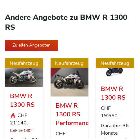
Andere Angebote zu BMW R 1300
RS
Zu allen Angeboten
Neufahrzeug
Neufahrzeug
Neufahrzeug
BMW R
BMW R
1300 RS
1300 RS
BMW R
CHF
1300 RS
CHF
19’660.-
Performance
21’140.-
Garantie: 36
CHF 23’140.-
Monate
CHF