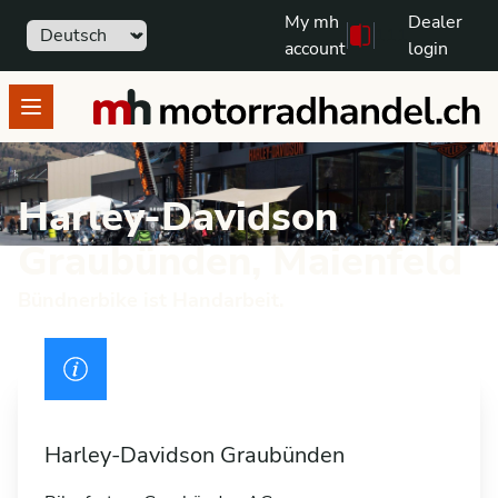
My mh
Dealer
Sprache
111
Free text search
account
login
motorradhandel.ch
Open menu
Harley-Davidson
Graubünden, Maienfeld
Bündnerbike ist Handarbeit.
Führerschein
Harley-Davidson Graubünden