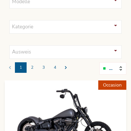
Modelle
Kategorie
Ausweis
1
2
3
4
Relevanz
Previous
Next
Occasion