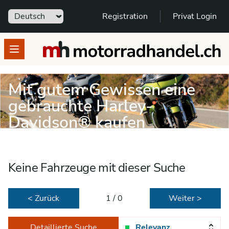
Sprache
Registration
Privat Login
motorradhandel.ch
Open menu
Mit gutem Gewissen eine
gebrauchte Harley-
Davidson® kaufen
Keine Fahrzeuge mit dieser Suche
< Zurück
1 / 0
Weiter >
Detaillierte Suche
Relevanz