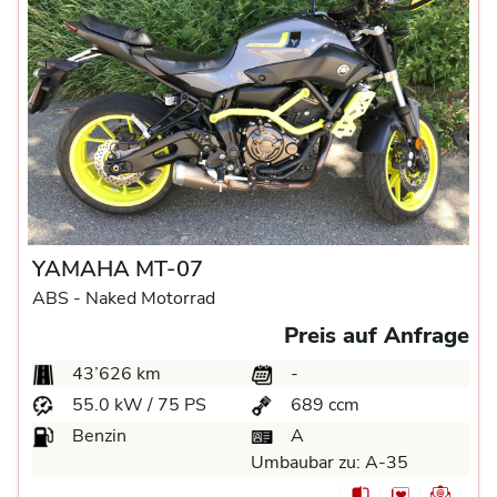
YAMAHA MT-07
ABS -
Naked Motorrad
Preis auf Anfrage
43’626 km
-
55.0 kW / 75 PS
689 ccm
Benzin
A
Umbaubar zu:
A-35