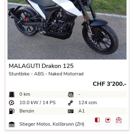
MALAGUTI Drakon 125
Stuntbike -
ABS -
Naked Motorrad
CHF 3’200.-
0 km
-
10.0 kW / 14 PS
124 ccm
Benzin
A1
Stieger Motos, Kollbrunn (ZH)