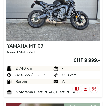
YAMAHA MT-09
Naked Motorrad
CHF 9’999.-
2’740 km
-
87.0 kW / 118 PS
890 ccm
Benzin
A
Motorama Dietfurt AG, Dietfurt (SG)