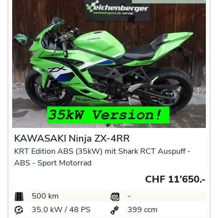
KAWASAKI Ninja ZX-4RR
KRT Edition ABS (35kW) mit Shark RCT Auspuff -
ABS -
Sport Motorrad
CHF 11’650.-
500 km
-
35.0 kW / 48 PS
399 ccm