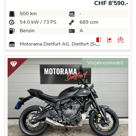
CHF 8’590.-
500 km
-
54.0 kW / 73 PS
689 ccm
Benzin
A
Motorama Dietfurt AG, Dietfurt (SG)
Vorjahresmodell