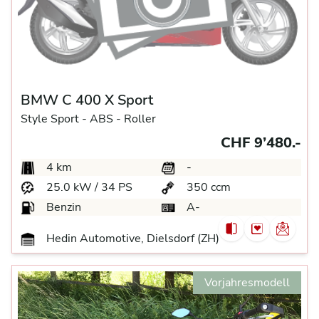
BMW C 400 X Sport
Style Sport -
ABS -
Roller
CHF 9’480.-
4 km
-
25.0 kW / 34 PS
350 ccm
Benzin
A-
Hedin Automotive, Dielsdorf (ZH)
Vorjahresmodell