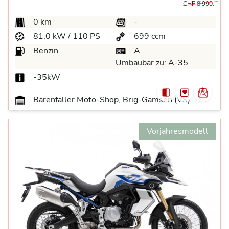
CHF 8’990.-
0 km
-
81.0 kW / 110 PS
699 ccm
Benzin
A
Umbaubar zu:
A-35
-35kW
Bärenfaller Moto-Shop, Brig-Gamsen (VS)
Vorjahresmodell