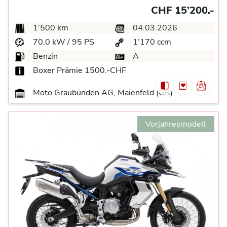
CHF 15’200.-
1’500 km
04.03.2026
70.0 kW / 95 PS
1’170 ccm
Benzin
A
Boxer Prämie 1500.-CHF
Moto Graubünden AG, Maienfeld (GR)
Vorjahresmodell