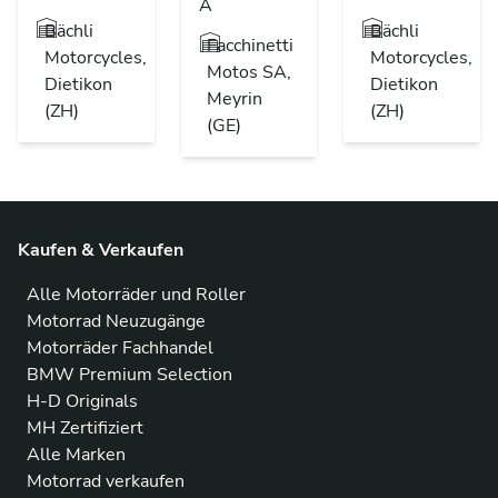
A
Bächli
Bächli
Facchinetti
Motorcycles,
Motorcycles,
Motos SA,
Dietikon
Dietikon
Meyrin
(ZH)
(ZH)
(GE)
Kaufen & Verkaufen
Alle Motorräder und Roller
Motorrad Neuzugänge
Motorräder Fachhandel
BMW Premium Selection
H-D Originals
MH Zertifiziert
Alle Marken
Motorrad verkaufen