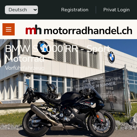
Sprache
Registration
Privat Login
motorradhandel.ch
Open menu
BMW S 1000 RR - Sport
Motorrad
Vorführfahrzeug
Motorrad
Vorführfahrzeug
Sport Motorrad
BMW
S 1000 RR
Dieses Fahrzeug wurde verkauft.
Andere Angebote zu BMW S 1000