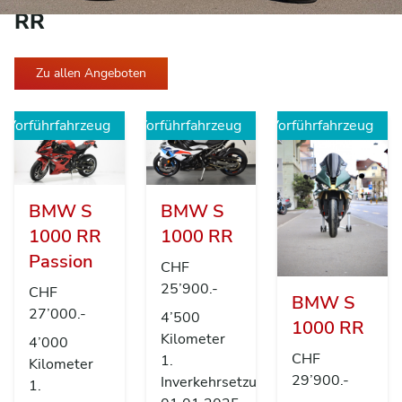
RR
Zu allen Angeboten
Vorführfahrzeug
Vorführfahrzeug
Vorführfahrzeug
BMW S
BMW S
1000 RR
1000 RR
Passion
CHF
25’900.-
CHF
BMW S
27’000.-
4’500
1000 RR
Kilometer
4’000
CHF
1.
Kilometer
29’900.-
Inverkehrsetzung
1.