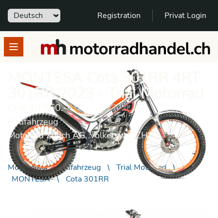
Sprache
Registration
Privat Login
motorradhandel.ch
Open menu
MONTESA Cota 301RR 4RT
301RR 2023 - Trial Motorrad
CHF 10’250.-
Neufahrzeug
Motorrad Zürich AG, Volketswil (ZH)
Motorrad
Neufahrzeug
Trial Motorrad
MONTESA
Cota 301RR