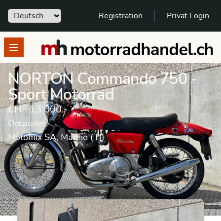
Sprache
Registration
Privat Login
motorradhandel.ch
Open menu
NORTON Commando 750 -
Sport Motorrad
CHF 13’000.-
Occasion
Motomix SA, Manno (TI)
Motorrad
Occasion
Sport Motorrad
NORTON
Commando 750