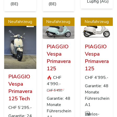
Lupfig (AG)
(BE)
(BE)
Neufahrzeug
Neufahrzeug
Neufahrzeug
PIAGGIO
PIAGGIO
Vespa
Vespa
Primavera
Primavera
125
125
PIAGGIO
CHF
CHF 4’995.-
Vespa
4’990.-
Garantie: 48
Primavera
CHF 5’450.-
Monate
125 Tech
Garantie: 48
Führerschein
Monate
A1
CHF 5’295.-
Führerschein
Velos-
Garantie: 24