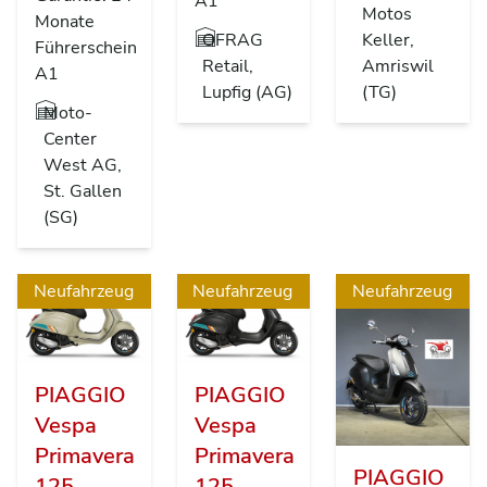
A1
Motos
Monate
OFRAG
Keller,
Führerschein
Retail,
Amriswil
A1
Lupfig (AG)
(TG)
Moto-
Center
West AG,
St. Gallen
(SG)
Neufahrzeug
Neufahrzeug
Neufahrzeug
PIAGGIO
PIAGGIO
Vespa
Vespa
Primavera
Primavera
PIAGGIO
125
125