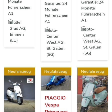
Monate
Garantie: 24
Garantie: 24
Führerschein
Monate
Monate
A1
Führerschein
Führerschein
A1
A1
müller
2rad AG,
Moto-
Moto-
Emmen
Center
Center
(LU)
West AG,
West AG,
St. Gallen
St. Gallen
(SG)
(SG)
Neufahrzeug
Neufahrzeug
Neufahrzeug
PIAGGIO
Vespa
Primavera