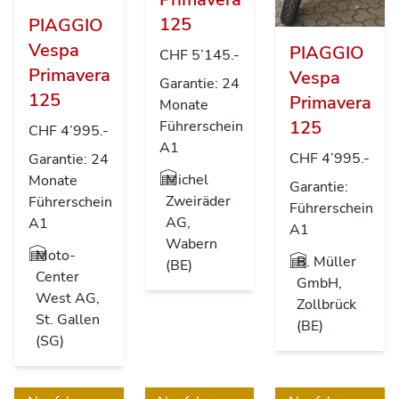
125
PIAGGIO
Vespa
PIAGGIO
CHF 5’145.-
Primavera
Vespa
Garantie: 24
125
Primavera
Monate
125
Führerschein
CHF 4’995.-
A1
CHF 4’995.-
Garantie: 24
Michel
Monate
Garantie:
Zweiräder
Führerschein
Führerschein
AG,
A1
A1
Wabern
Moto-
B. Müller
(BE)
Center
GmbH,
West AG,
Zollbrück
St. Gallen
(BE)
(SG)