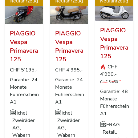
Neufahrzeug
Neufahrzeug
Neufahrzeug
PIAGGIO
PIAGGIO
PIAGGIO
Vespa
Vespa
Vespa
Primavera
Primavera
Primavera
125
125
125
CHF
CHF 5’195.-
CHF 4’995.-
4’990.-
Garantie: 24
Garantie: 24
CHF 5’450.-
Monate
Monate
Garantie: 48
Führerschein
Führerschein
Monate
A1
A1
Führerschein
Michel
Michel
A1
Zweiräder
Zweiräder
OFRAG
AG,
AG,
Retail,
Wabern
Wabern