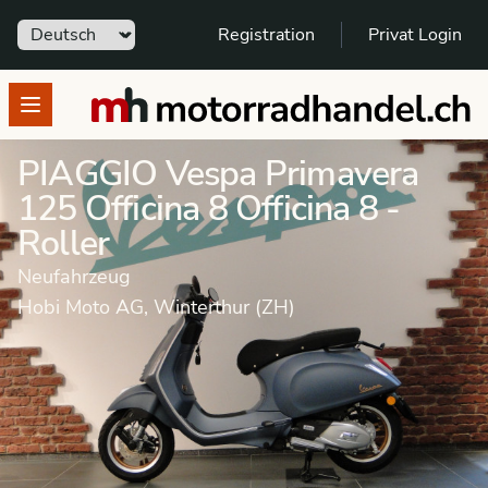
Sprache
Registration
Privat Login
motorradhandel.ch
Open menu
PIAGGIO Vespa Primavera
125 Officina 8 Officina 8 -
Roller
Neufahrzeug
Hobi Moto AG, Winterthur (ZH)
Neufahrzeug
Roller
PIAGGIO
Vespa Primavera 125
Dieses Fahrzeug wurde verkauft.