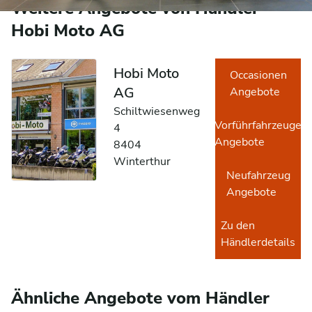
Weitere Angebote von Händler
Hobi Moto AG
Hobi Moto
Occasionen
AG
Angebote
Schiltwiesenweg
Vorführfahrzeuge
4
Angebote
8404
Winterthur
Neufahrzeug
Angebote
Zu den
Händlerdetails
Ähnliche Angebote vom Händler