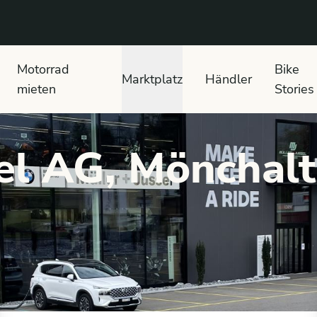
 text search
Motorrad
Bike
Marktplatz
Händler
mieten
Stories
el AG, Mönchalt