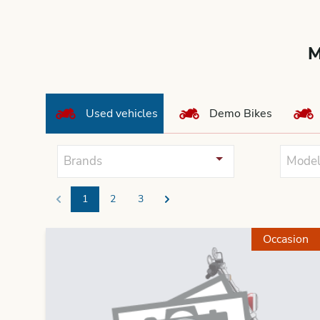
M
Used vehicles
Demo Bikes
Brands
Model
1
2
3
Previous
Next
Occasion