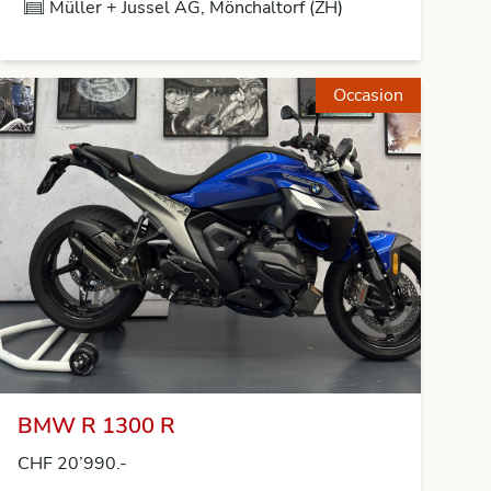
Müller + Jussel AG, Mönchaltorf (ZH)
Occasion
BMW R 1300 R
CHF 20’990.-