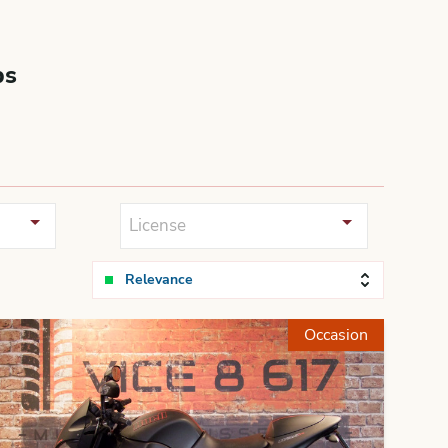
bs
License
Relevance
Occasion