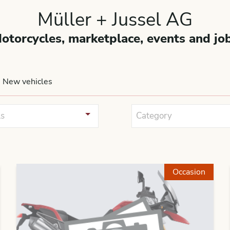
Müller + Jussel AG
otorcycles, marketplace, events and jo
New vehicles
s
Category
Occasion