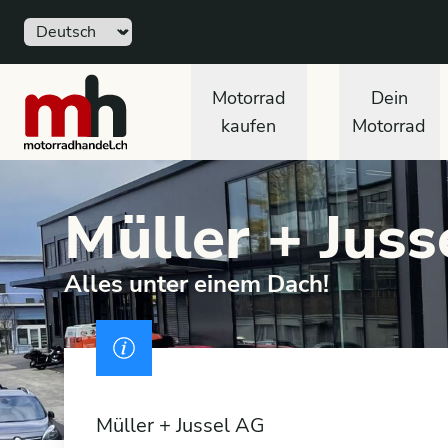
Sprache
Free
motorradhandel.ch
Motorrad
Dein
kaufen
Motorrad
Müller + Juss
Alles unter einem Dach!
Drivers licence
Müller + Jussel AG