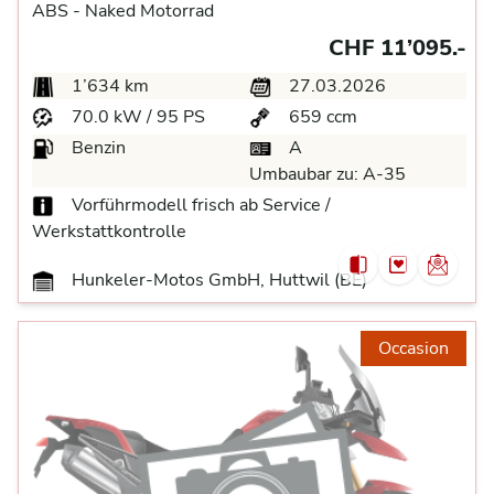
ABS -
Naked Motorrad
CHF 11’095.-
1’634 km
27.03.2026
70.0 kW / 95 PS
659 ccm
Benzin
A
Umbaubar zu:
A-35
Vorführmodell frisch ab Service /
Werkstattkontrolle
Hunkeler-Motos GmbH, Huttwil (BE)
Occasion