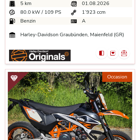
5 km
01.08.2026
80.0 kW / 109 PS
1’923 ccm
Benzin
A
Harley-Davidson Graubünden, Maienfeld (GR)
Occasion