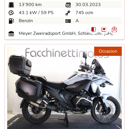
13’900 km
30.03.2023
43.1 kW / 59 PS
745 ccm
Benzin
A
Meyer Zweiradsport GmbH, Schleitheim (SH)
Occasion