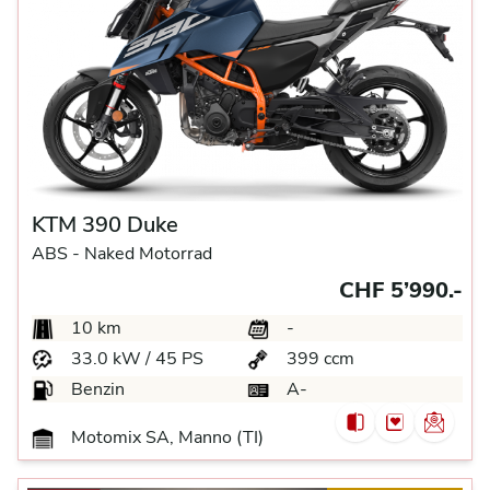
KTM 390 Duke
ABS -
Naked Motorrad
CHF 5’990.-
10 km
-
33.0 kW / 45 PS
399 ccm
Benzin
A-
Motomix SA, Manno (TI)