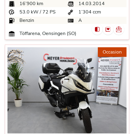
16’900 km
14.03.2014
53.0 kW / 72 PS
1’304 ccm
Benzin
A
Töffarena, Oensingen (SO)
Occasion