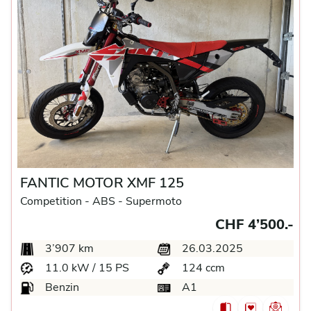
FANTIC MOTOR XMF 125
Competition -
ABS -
Supermoto
CHF 4’500.-
3’907 km
26.03.2025
11.0 kW / 15 PS
124 ccm
Benzin
A1