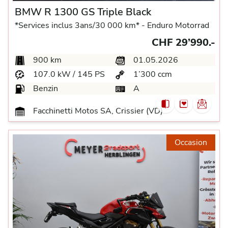
BMW R 1300 GS Triple Black
*Services inclus 3ans/30 000 km* -
Enduro Motorrad
CHF 29’990.-
900 km
01.05.2026
107.0 kW / 145 PS
1’300 ccm
Benzin
A
Facchinetti Motos SA, Crissier (VD)
Occasion