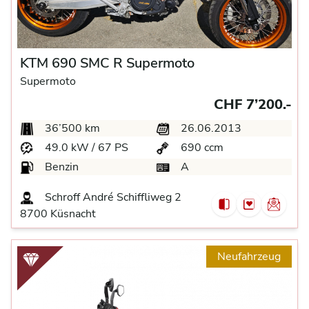
KTM 690 SMC R Supermoto
Supermoto
CHF 7’200.-
36’500 km
26.06.2013
49.0 kW / 67 PS
690 ccm
Benzin
A
Schroff André Schiffliweg 2
8700 Küsnacht
Neufahrzeug