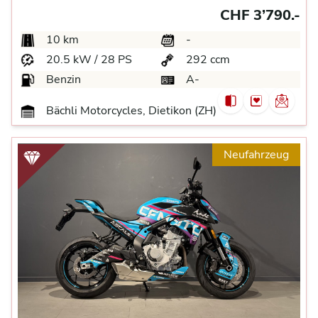
CHF 3’790.-
10 km
-
20.5 kW / 28 PS
292 ccm
Benzin
A-
Bächli Motorcycles, Dietikon (ZH)
Neufahrzeug