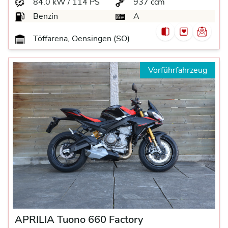
84.0 kW / 114 PS
937 ccm
Benzin
A
Töffarena, Oensingen (SO)
Vorführfahrzeug
APRILIA Tuono 660 Factory