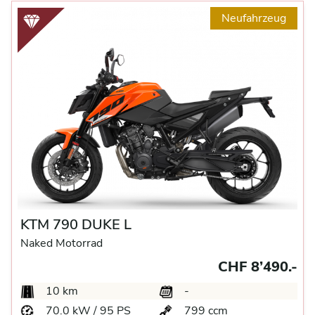
Neufahrzeug
KTM 790 DUKE L
Naked Motorrad
CHF 8’490.-
10 km
-
70.0 kW / 95 PS
799 ccm