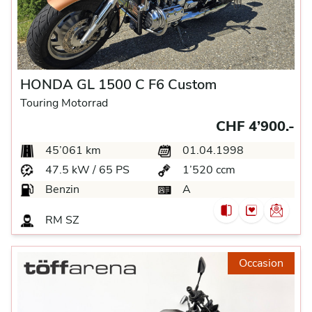
HONDA GL 1500 C F6 Custom
Touring Motorrad
CHF 4’900.-
45’061 km
01.04.1998
47.5 kW / 65 PS
1’520 ccm
Benzin
A
RM SZ
Occasion