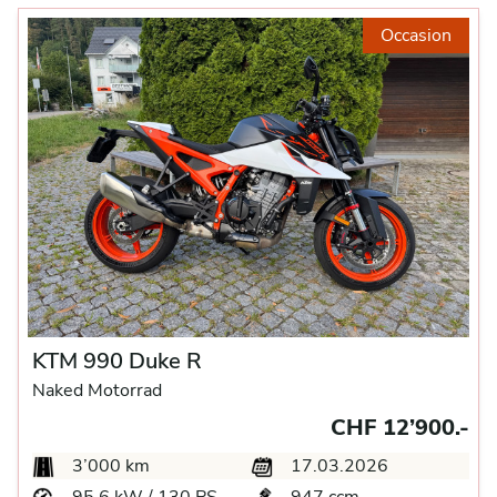
Occasion
KTM 990 Duke R
Naked Motorrad
CHF 12’900.-
3’000 km
17.03.2026
95.6 kW / 130 PS
947 ccm