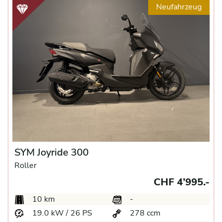
Neufahrzeug
SYM Joyride 300
Roller
CHF 4’995.-
10 km
-
19.0 kW / 26 PS
278 ccm