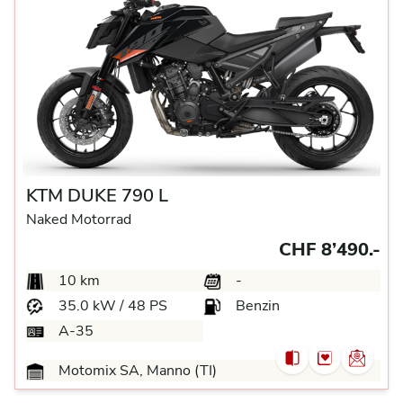
KTM DUKE 790 L
Naked Motorrad
CHF 8’490.-
10 km
-
35.0 kW / 48 PS
Benzin
A-35
Motomix SA, Manno (TI)