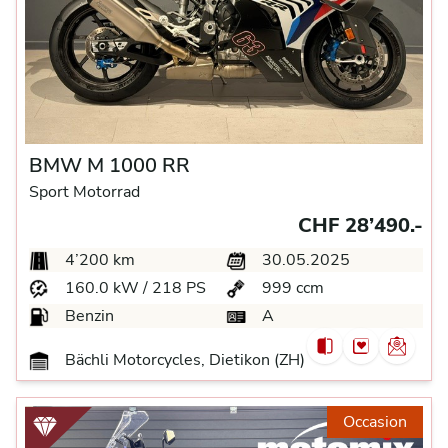
BMW M 1000 RR
Sport Motorrad
CHF 28’490.-
4’200 km
30.05.2025
160.0 kW / 218 PS
999 ccm
Benzin
A
Bächli Motorcycles, Dietikon (ZH)
Occasion