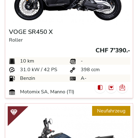
VOGE SR450 X
Roller
CHF 7’390.-
10 km
-
31.0 kW / 42 PS
398 ccm
Benzin
A-
Motomix SA, Manno (TI)
Neufahrzeug