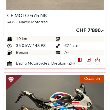
CF MOTO 675 NK
ABS -
Naked Motorrad
CHF 7’890.-
10 km
-
35.0 kW / 48 PS
674 ccm
Benzin
A-
Bächli Motorcycles, Dietikon (ZH)
Occasion