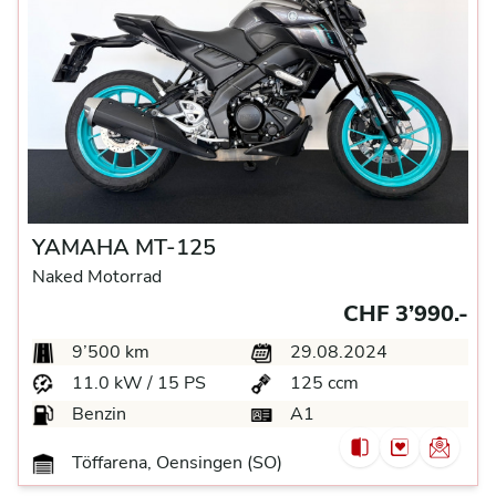
YAMAHA MT-125
Naked Motorrad
CHF 3’990.-
9’500 km
29.08.2024
11.0 kW / 15 PS
125 ccm
Benzin
A1
Töffarena, Oensingen (SO)