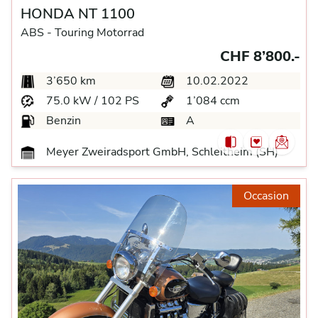
HONDA NT 1100
ABS -
Touring Motorrad
CHF 8’800.-
3’650 km
10.02.2022
75.0 kW / 102 PS
1’084 ccm
Benzin
A
Meyer Zweiradsport GmbH, Schleitheim (SH)
Occasion