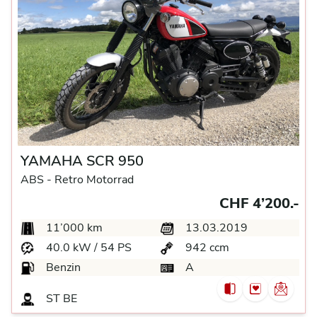
YAMAHA SCR 950
ABS -
Retro Motorrad
CHF 4’200.-
11’000 km
13.03.2019
40.0 kW / 54 PS
942 ccm
Benzin
A
ST BE