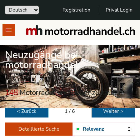
Sprache
Registration
Privat Login
motorradhandel.ch
Open menu
Neuzugänge bei
motorradhandel
148
Motorräder und Roller zu kaufen
< Zurück
1 / 6
Weiter >
Detaillierte Suche
Relevanz