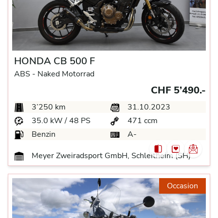
HONDA CB 500 F
ABS -
Naked Motorrad
CHF 5’490.-
3’250 km
31.10.2023
35.0 kW / 48 PS
471 ccm
Benzin
A-
Meyer Zweiradsport GmbH, Schleitheim (SH)
Occasion