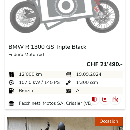
BMW R 1300 GS Triple Black
Enduro Motorrad
CHF 21’490.-
12’000 km
19.09.2024
107.0 kW / 145 PS
1’300 ccm
Benzin
A
Facchinetti Motos SA, Crissier (VD)
Occasion