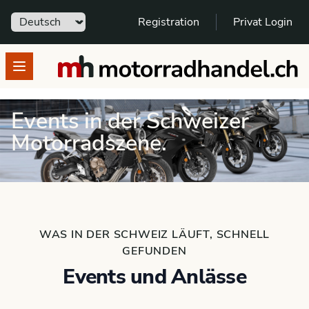
Sprache
Registration
Privat Login
motorradhandel.ch
Open menu
Events in der Schweizer
Motorradszene.
WAS IN DER SCHWEIZ LÄUFT, SCHNELL
GEFUNDEN
Events und Anlässe